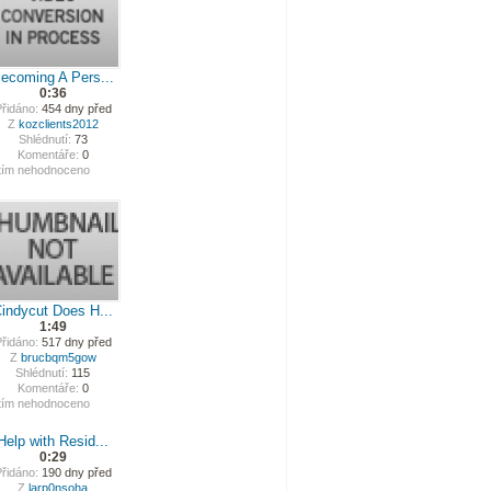
ecoming A Pers...
0:36
řidáno:
454 dny před
Z
kozclients2012
Shlédnutí:
73
Komentáře:
0
tím nehodnoceno
indycut Does H...
1:49
řidáno:
517 dny před
Z
brucbqm5gow
Shlédnutí:
115
Komentáře:
0
tím nehodnoceno
Help with Resid...
0:29
řidáno:
190 dny před
Z
larp0nsoha