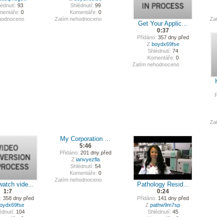
édnutí:
93
Shlédnutí:
99
mentáře:
0
Komentáře:
0
hodnoceno
Zatím nehodnoceno
Za
Get Your Applic...
0:37
Přidáno:
357 dny před
Z
boydx69fse
Shlédnutí:
74
Komentáře:
0
Zatím nehodnoceno
P
Za
My Corporation ...
5:46
Přidáno:
201 dny před
Z
ianvyezfla
Shlédnutí:
54
Komentáře:
0
Zatím nehodnoceno
atch vide...
Pathology Resid...
1:7
0:24
:
358 dny před
Přidáno:
141 dny před
oydx69fse
Z
pathw9m7sp
édnutí:
104
Shlédnutí:
45