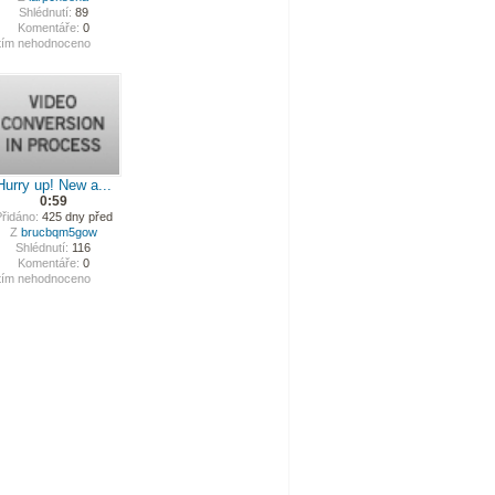
Shlédnutí:
89
Komentáře:
0
tím nehodnoceno
Hurry up! New a...
0:59
řidáno:
425 dny před
Z
brucbqm5gow
Shlédnutí:
116
Komentáře:
0
tím nehodnoceno