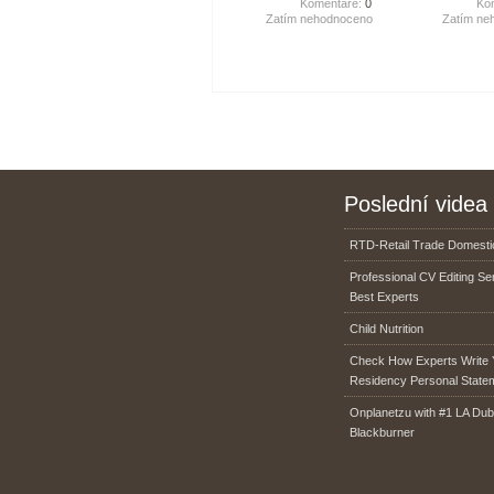
Komentáře:
0
Ko
Zatím nehodnoceno
Zatím ne
Poslední videa
RTD-Retail Trade Domestic
Professional CV Editing Se
Best Experts
Child Nutrition
Check How Experts Write 
Residency Personal State
Onplanetzu with #1 LA Dub
Blackburner