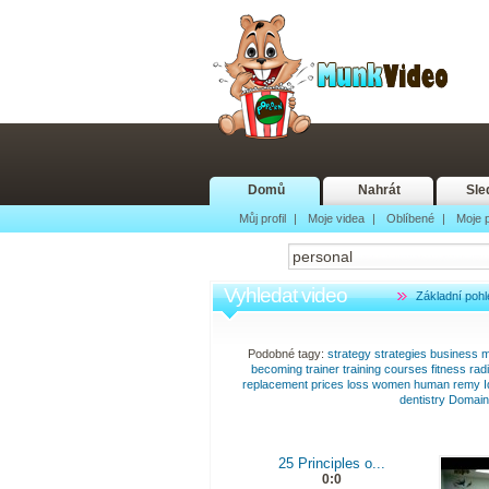
Domů
Nahrát
Sle
Můj profil
|
Moje videa
|
Oblíbené
|
Moje p
Vyhledat video
Základní pohl
Podobné tagy:
strategy
strategies
business
m
becoming
trainer
training
courses
fitness
rad
replacement
prices
loss
women
human
remy
I
dentistry
Domain
25 Principles o...
0:0