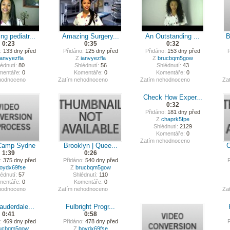
g pediatr...
Amazing Surgery...
An Outstanding ...
B
0:23
0:35
0:32
:
133 dny před
Přidáno:
125 dny před
Přidáno:
153 dny před
P
ianvyezfla
Z
ianvyezfla
Z
brucbqm5gow
édnutí:
80
Shlédnutí:
56
Shlédnutí:
43
mentáře:
0
Komentáře:
0
Komentáře:
0
hodnoceno
Zatím nehodnoceno
Zatím nehodnoceno
Za
Check How Exper...
0:32
Přidáno:
181 dny před
Z
chaprk5fpe
Shlédnutí:
2129
Komentáře:
0
Zatím nehodnoceno
Camp Sydne
Brooklyn | Quee...
C
1:39
0:26
:
375 dny před
Přidáno:
540 dny před
P
oydx69fse
Z
brucbqm5gow
édnutí:
57
Shlédnutí:
110
mentáře:
0
Komentáře:
0
hodnoceno
Zatím nehodnoceno
Za
auderdale...
Fulbright Progr...
0:41
0:58
:
469 dny před
Přidáno:
478 dny před
P
ucbqm5gow
Z
boydx69fse