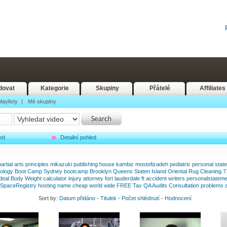
dovat
Kategorie
Skupiny
Přátelé
Affiliates
laylisty
|
Mé skupiny
ed
Detailní pohled
artial
arts
principles
mikazuki
publishing
house
kambiz
mostofizadeh
pediatric
personal
stat
iology
Boot
Camp
Sydney
bootcamp
Brooklyn
Queens
Staten
Island
Oriental
Rug
Cleaning
7
deal
Body
Weight
calculator
injury
attorney
fort
lauderdale
ft
accident
writers
personalstateme
SpaceRegistry
hosting
name
cheap
world
wide
FREE
Tax
QA
Audits
Consultation
problems
Sort by:
Datum přidáno
-
Titulek
-
Počet shlédnutí
-
Hodnocení