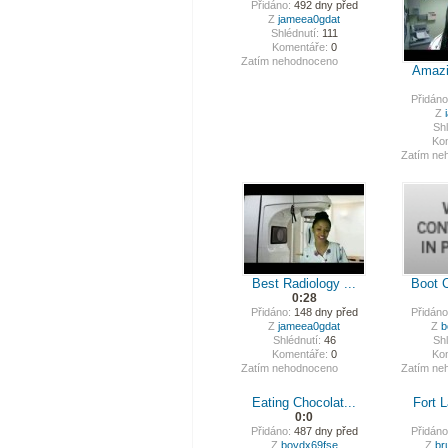
Přidáno:
492 dny před
Z
jameea0gdat
Shlédnutí:
111
Komentáře:
0
Zatím nehodnoceno
Amazin
Přidáno
Z
Shl
Ko
Zatím ne
Best Radiology ...
Boot 
0:28
Přidáno:
148 dny před
Přidáno
Z
jameea0gdat
Z
b
Shlédnutí:
46
Shl
Komentáře:
0
Ko
Zatím nehodnoceno
Zatím ne
Eating Chocolat...
Fort L
0:0
Přidáno:
487 dny před
Přidáno
Z
boydx69fse
Z
br