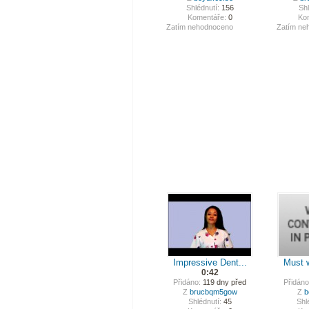
Shlédnutí:
156
Shl
Komentáře:
0
Ko
Zatím nehodnoceno
Zatím ne
Impressive Dent...
Must w
0:42
Přidáno:
119 dny před
Přidáno
Z
brucbqm5gow
Z
b
Shlédnutí:
45
Shl