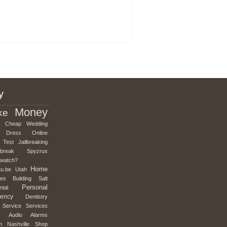
y
Money
ke
Cheap
Wedding
Dress
Online
Test
Jailbreaking
lbreak
Spyzrus
mwatch?
Home
tu.be
Utah
es
Building
Salt
Personal
ntal
ency
Dentistry
Service
Services
Audio
Alarms
m
Nashville
Shop