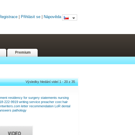
Registrace
|
Přihlásit se
|
Nápověda
Premium
Výsledky hledání videí 1 - 20 z 35
ement
residency
for
surgery
statements
nursing
18-222-9919
writing
service
preacher
cost
hair
ntwriters.com
letter
recommendation
LoR
dental
answers
pathology