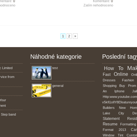
mentáře:
0
Komentáře:
0
hodnoceno
Zatím nehodnoceno
1
2
»
Náhodné kategorie
Poslední tag
Ma
To
How
 Limited
test
Online
Fast
Onli
rvice from
Dresses
Fashion
general
Shopping
Buy
Prom
An
Iphone
Jai
Http:www.youtube.co
Your
v5kfi1oIlY8Efeatureyou
ment
Builders
New
Hom
Lake
City
De
 Step band
Statement
Resid
Resume
Formatting
Car
Format
2013
Window
Tint
Custo