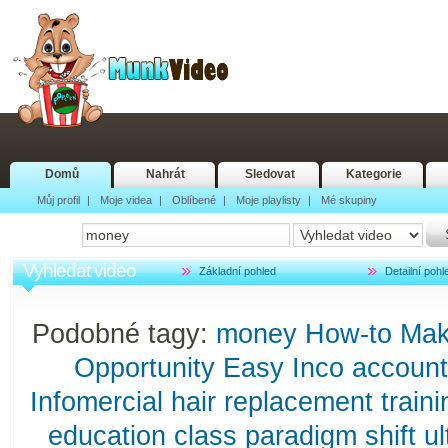
Domů
Nahrát
Sledovat
Kategorie
Můj profil
|
Moje videa
|
Oblíbené
|
Moje playlisty
|
Mé skupiny
Vyhledat video
Základní pohled
Detailní pohl
Podobné tagy:
money
How-to
Ma
Opportunity
Easy
Inco
account
Infomercial
hair
replacement
traini
education
class
paradigm
shift
ul