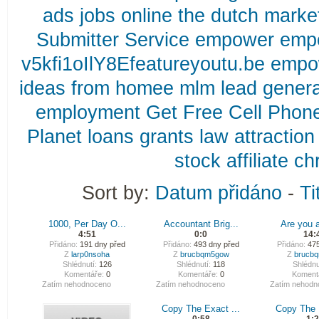
ads
jobs
online
the
dutch
marke
Submitter
Service
empower
emp
v5kfi1oIlY8Efeatureyoutu.be
empo
ideas
from
homee
mlm
lead
genera
employment
Get
Free
Cell
Phon
Planet
loans
grants
law
attraction
stock
affiliate
chr
Sort by:
Datum přidáno
-
Ti
1000, Per Day O...
Accountant Brig...
Are you a 
4:51
0:0
14:
Přidáno:
191 dny před
Přidáno:
493 dny před
Přidáno:
475
Z
larp0nsoha
Z
brucbqm5gow
Z
brucb
Shlédnutí:
126
Shlédnutí:
118
Shlédnu
Komentáře:
0
Komentáře:
0
Koment
Zatím nehodnoceno
Zatím nehodnoceno
Zatím nehodn
Copy The Exact ...
Copy The 