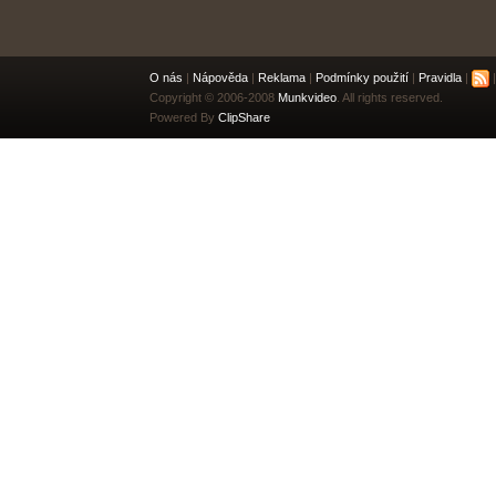
O nás
|
Nápověda
|
Reklama
|
Podmínky použití
|
Pravidla
|
|
Copyright © 2006-2008
Munkvideo
. All rights reserved.
Powered By
ClipShare