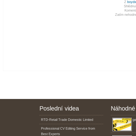
Z
boydx
Shlédnut
Koment
Zatím nehodn
Poslední videa
Náhodné 
RTD-Retail Trade Domestic Limited
ge
Professional CV Editing Service from
Best Experts