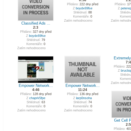
0:58
1:
Přidáno:
222 dny před
Přidáno:
17
Z
boydx69fse
Z
petere
Shlédnutí:
88
Shlédnu
Komentáře:
0
Koment
Zatím nehodnoceno
Zatím nehodn
Classified Ads ...
2:3
Přidáno:
327 dny před
Z
boydx69fse
Shlédnutí:
79
Komentáře:
0
Zatím nehodnoceno
Extremely 
7:
Přidáno:
222
Z
brucb
Shlédnu
Koment
Zatím nehodn
Empower Network...
Empower Network...
4:46
11:24
Přidáno:
128 dny před
Přidáno:
136 dny před
Z
chaprk5fpe
Z
larp0nsoha
Shlédnutí:
63
Shlédnutí:
74
Komentáře:
0
Komentáře:
0
Zatím nehodnoceno
Zatím nehodnoceno
Get Cell P
2:
Přidáno:
407