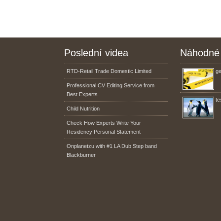
Poslední videa
Náhodné 
RTD-Retail Trade Domestic Limited
ge
Professional CV Editing Service from
Best Experts
te
Child Nutrition
Check How Experts Write Your
Residency Personal Statement
Onplanetzu with #1 LA Dub Step band
Blackburner