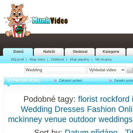
Domů
Nahrát
Sledovat
Kategorie
Můj profil
|
Moje videa
|
Oblíbené
|
Moje playlisty
|
Mé skupiny
Vyhledat video
Základní pohled
Detailní pohl
Podobné tagy:
florist
rockford
Wedding
Dresses
Fashion
Onl
mckinney
venue
outdoor
weddings
Sort by:
Datum přidáno
-
Ti