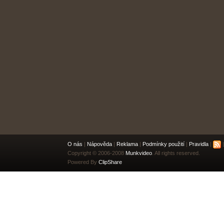
O nás
|
Nápověda
|
Reklama
|
Podmínky použití
|
Pravidla
|
|
Copyright © 2006-2008
Munkvideo
. All rights reserved.
Powered By
ClipShare