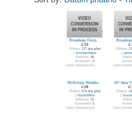
Broadway Floris...
Broadway 
1:33
1:
Přidáno:
277 dny před
Přidáno:
27
Z
brucbqm5gow
Z
jame
Shlédnutí:
48
Shlédn
Komentáře:
0
Komen
Zatím nehodnoceno
Zatím nehod
McKinney Weddin...
NY New Yo
1:28
2:
Přidáno:
474 dny před
Přidáno:
41
Z
boydx69fse
Z
bruc
Shlédnutí:
53
Shlédn
Komentáře:
0
Komen
Zatím nehodnoceno
Zatím nehod