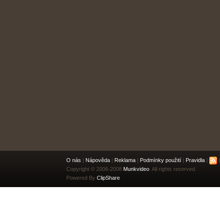
O nás
|
Nápověda
|
Reklama
|
Podmínky použití
|
Pravidla
|
|
Copyright © 2006-2008
Munkvideo
. All rights reserved.
Powered By
ClipShare