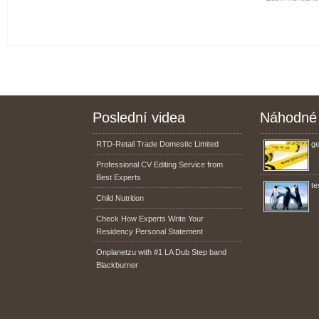
Poslední videa
Náhodné 
RTD-Retail Trade Domestic Limited
ge
Professional CV Editing Service from
Best Experts
te
Child Nutrition
Check How Experts Write Your
Residency Personal Statement
Onplanetzu with #1 LA Dub Step band
Blackburner