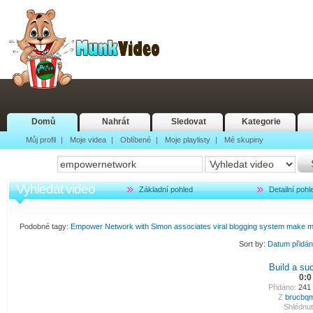
Domů
Nahrát
Sledovat
Kategorie
Můj profil
|
Moje videa
|
Oblíbené
|
Moje playlisty
|
Mé skupiny
Vyhledat video
Základní pohled
Detailní pohl
Podobné tagy:
Empower
Network
with
Simon
associates
viral
blogging
system
make
m
Sort by:
Datum přidá
Build a su
0:0
Přidáno:
241 
Z
brucbq
Shlédnut