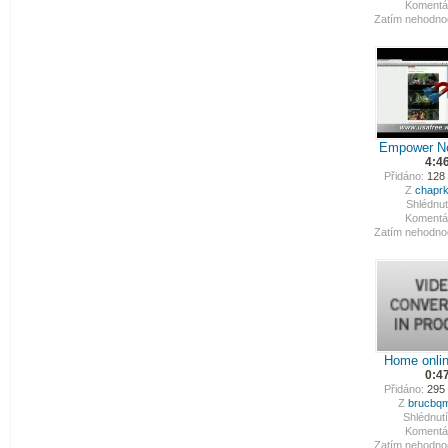
Komentá
Zatím nehodno
Empower Ne
4:4
Přidáno:
128 
Z
chaprk
Shlédnut
Komentá
Zatím nehodno
Home onlin
0:4
Přidáno:
295 
Z
brucbq
Shlédnutí
Komentá
Zatím nehodno