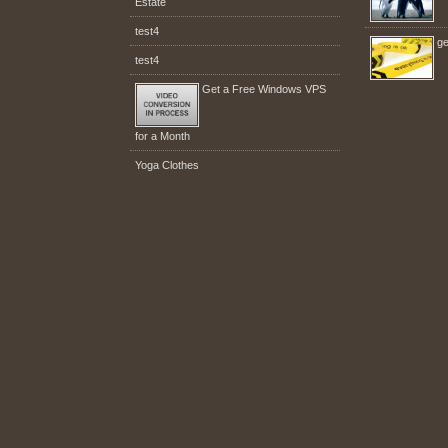
Estate
test4
ge
test4
Get a Free Windows VPS
for a Month
Yoga Clothes