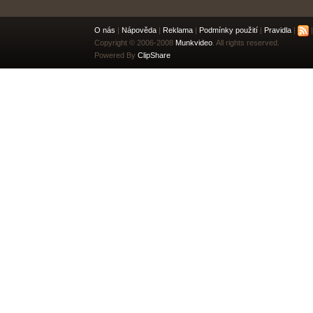
O nás
|
Nápověda
|
Reklama
|
Podmínky použití
|
Pravidla
|
|
Copyright © 2006-2008
Munkvideo
. All rights reserved.
Powered By
ClipShare