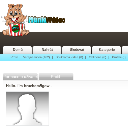
Domů
Nahrát
Sledovat
Kategorie
Profil
|
Veřejná videa (182)
|
Soukromá videa (0)
|
Oblíbené (0)
|
Přátelé (0)
Informace o uživateli
Profil
Hello. I'm brucbqm5gow .