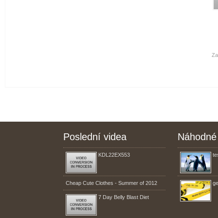
Za
Poslední videa
Náhodné 
KDL22EX553
te
Cheap Cute Clothes - Summer of 2012
ge
7 Day Belly Blast Diet