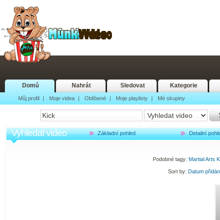
Domů
Nahrát
Sledovat
Kategorie
Můj profil
|
Moje videa
|
Oblíbené
|
Moje playlisty
|
Mé skupiny
Vyhledat video
Základní pohled
Detailní pohl
Podobné tagy:
Martial
Arts
K
Sort by:
Datum přidá