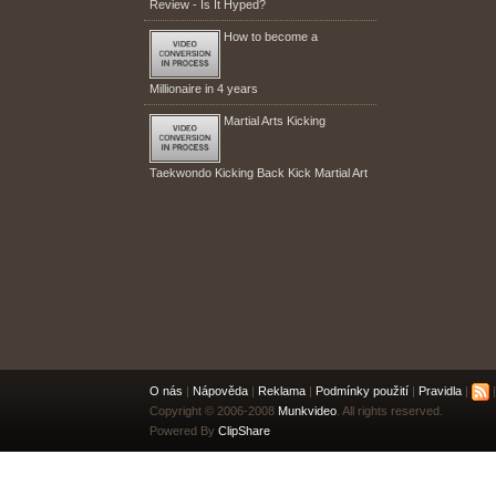
Review - Is It Hyped?
How to become a
Millionaire in 4 years
Martial Arts Kicking
Taekwondo Kicking Back Kick Martial Art
O nás
|
Nápověda
|
Reklama
|
Podmínky použití
|
Pravidla
|
|
Copyright © 2006-2008
Munkvideo
. All rights reserved.
Powered By
ClipShare