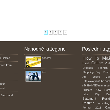
1
2
3
4
»
Náhodné kategorie
Poslední tag
Ma
To
How
 Limited
general
Online
Fast
Onli
rvice from
Dresses
Fashion
test
Shopping
Buy
Prom
An
Iphone
Jai
Http:www.youtube.co
Your
v5kfi1oIlY8Efeatureyou
ment
Builders
New
Hom
Lake
City
De
 Step band
Statement
Resid
Resume
Formatting
Car
Format
2013