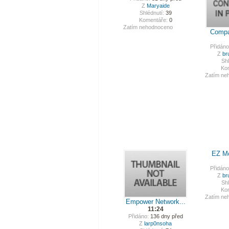
Z
Maryaide
Shlédnutí:
39
Komentáře:
0
Zatím nehodnoceno
Compar
Přidáno
Z
br
Shl
Ko
Zatím ne
EZ Mo
Přidáno
Z
br
Shl
Ko
Zatím ne
Empower Network...
11:24
Přidáno:
136 dny před
Z
larp0nsoha