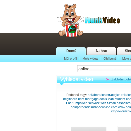
Domů
Nahrát
Sle
Můj profil
|
Moje videa
|
Oblíbené
|
Moje p
Vyhledat video
Základní pohl
Podobné tagy:
collaboration
strategies
relatio
beginners
best
mortgage
deals
loan
student
ch
Fast
Empower
Network
with
Simon
associate
comparecarinsuranceonline.com
www.com
empowernetw