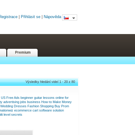
Registrace
|
Přihlásit se
|
Nápověda
Premium
Výsledky hledání videí 1 - 20 z 80
US
Free
Ads
beginner
guitar
lessons
online
for
ty
advertising
jobs
business
How-to
Make
Money
Wedding
Dresses
Fashion
Shopping
Buy
Prom
mationwiz
ecommerce
cart
software
solution
lti
level
secrets