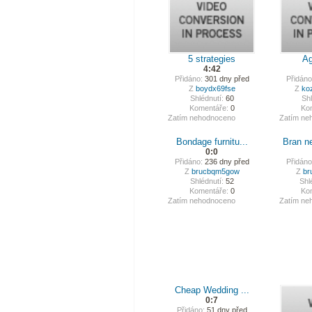
5 strategies
Ag
4:42
Přidáno:
301 dny před
Přidáno
Z
boydx69fse
Z
ko
Shlédnutí:
60
Shl
Komentáře:
0
Ko
Zatím nehodnoceno
Zatím ne
Bondage furnitu...
Bran n
0:0
Přidáno:
236 dny před
Přidáno
Z
brucbqm5gow
Z
br
Shlédnutí:
52
Shl
Komentáře:
0
Ko
Zatím nehodnoceno
Zatím ne
Cheap Wedding ...
0:7
Přidáno:
51 dny před