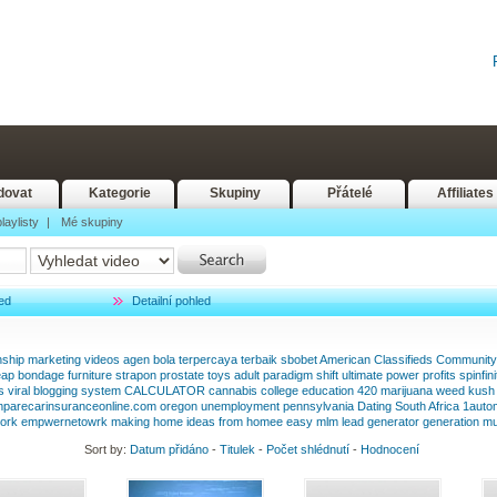
dovat
Kategorie
Skupiny
Přátelé
Affiliates
laylisty
|
Mé skupiny
ed
Detailní pohled
nship
marketing
videos
agen
bola
terpercaya
terbaik
sbobet
American
Classifieds
Community
eap
bondage
furniture
strapon
prostate
toys
adult
paradigm
shift
ultimate
power
profits
spinfini
s
viral
blogging
system
CALCULATOR
cannabis
college
education
420
marijuana
weed
kush
parecarinsuranceonline.com
oregon
unemployment
pennsylvania
Dating
South
Africa
1auto
ork
empwernetowrk
making
home
ideas
from
homee
easy
mlm
lead
generator
generation
mu
Sort by:
Datum přidáno
-
Titulek
-
Počet shlédnutí
-
Hodnocení