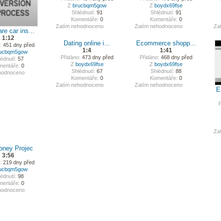
Z
brucbqm5gow
Z
boydx69fse
Shlédnutí:
91
Shlédnutí:
91
Komentáře:
0
Komentáře:
0
Zatím nehodnoceno
Zatím nehodnoceno
Za
e car ins...
1:12
Dating online i...
Ecommerce shopp...
:
451 dny před
1:4
1:41
ucbqm5gow
Přidáno:
473 dny před
Přidáno:
468 dny před
édnutí:
57
Z
boydx69fse
Z
boydx69fse
mentáře:
0
Shlédnutí:
67
Shlédnutí:
88
hodnoceno
Komentáře:
0
Komentáře:
0
Zatím nehodnoceno
Zatím nehodnoceno
E
P
Za
ney Projec
3:56
:
219 dny před
ucbqm5gow
édnutí:
98
mentáře:
0
hodnoceno