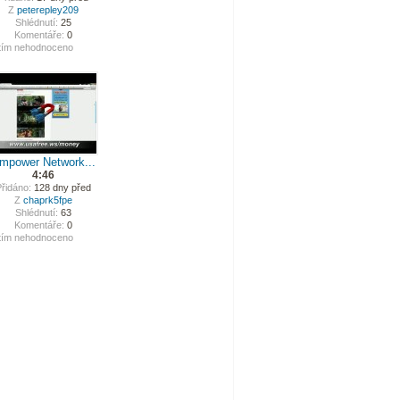
Z
peterepley209
Shlédnutí:
25
Komentáře:
0
tím nehodnoceno
mpower Network...
4:46
řidáno:
128 dny před
Z
chaprk5fpe
Shlédnutí:
63
Komentáře:
0
tím nehodnoceno