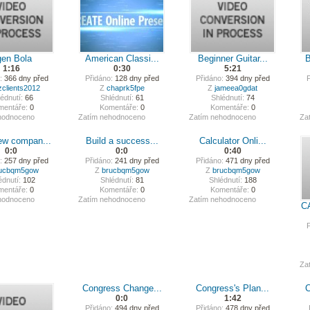
en Bola
American Classi...
Beginner Guitar...
B
1:16
0:30
5:21
:
366 dny před
Přidáno:
128 dny před
Přidáno:
394 dny před
P
zclients2012
Z
chaprk5fpe
Z
jameea0gdat
édnutí:
66
Shlédnutí:
61
Shlédnutí:
74
mentáře:
0
Komentáře:
0
Komentáře:
0
hodnoceno
Zatím nehodnoceno
Zatím nehodnoceno
Za
ew compan...
Build a success...
Calculator Onli...
0:0
0:0
0:40
:
257 dny před
Přidáno:
241 dny před
Přidáno:
471 dny před
ucbqm5gow
Z
brucbqm5gow
Z
brucbqm5gow
édnutí:
102
Shlédnutí:
81
Shlédnutí:
188
mentáře:
0
Komentáře:
0
Komentáře:
0
hodnoceno
Zatím nehodnoceno
Zatím nehodnoceno
C
P
Za
Congress Change...
Congress's Plan...
C
0:0
1:42
Přidáno:
494 dny před
Přidáno:
478 dny před