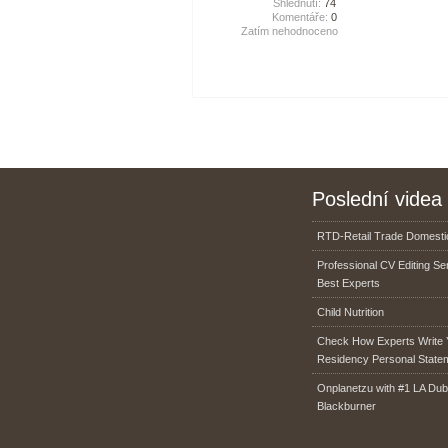
Shlédnutí:
74
Komentáře:
0
Zatím nehodnoceno
Poslední videa
RTD-Retail Trade Domestic
Professional CV Editing Se
Best Experts
Child Nutrition
Check How Experts Write 
Residency Personal State
Onplanetzu with #1 LA Dub
Blackburner