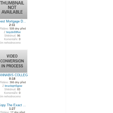
est Mortgage D...
2:11
řidáno:
508 dny před
Z
boydx69fse
Shlédnutí:
96
Komentáře:
0
tím nehodnoceno
ANNABIS COLLEG
0:18
řidáno:
366 dny před
Z
brucbqm5gow
Shlédnutí:
83
Komentáře:
0
tím nehodnoceno
opy The Exact ...
1:27
Přidáno:
17 dny před