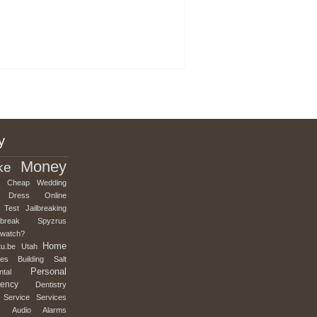
y
Money
ke
Cheap
Wedding
Dress
Online
Test
Jailbreaking
lbreak
Spyzrus
mwatch?
Home
tu.be
Utah
es
Building
Salt
Personal
ntal
ency
Dentistry
Service
Services
Audio
Alarms