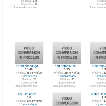
Shlédnutí:
138
Shlédnu
Komentáře:
0
Koment
Zatím nehodnoceno
Zatím nehodn
Quetzaltenango,...
san antonio loc...
Scottsdale
10:48
0:25
0:
Přidáno:
363 dny před
Přidáno:
258 dny před
Přidáno:
362
Z
boydx69fse
Z
brucbqm5gow
Z
kozclie
Shlédnutí:
83
Shlédnutí:
55
Shlédnu
Komentáře:
0
Komentáře:
0
Koment
Zatím nehodnoceno
Zatím nehodnoceno
Zatím nehodn
The Definitive ...
Water Dam
0:0
2:
Přidáno:
430 dny před
Přidáno:
417
Z
jameea0gdat
Z
jamee