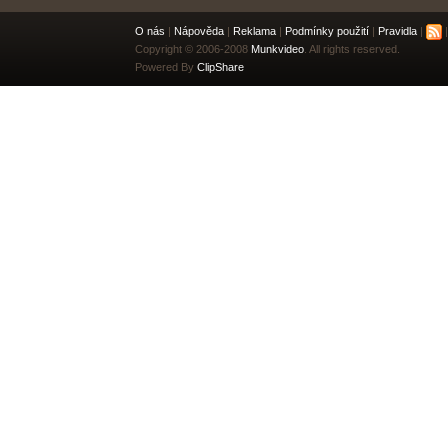
O nás
|
Nápověda
|
Reklama
|
Podmínky použití
|
Pravidla
|
|
Copyright © 2006-2008
Munkvideo
. All rights reserved.
Powered By
ClipShare