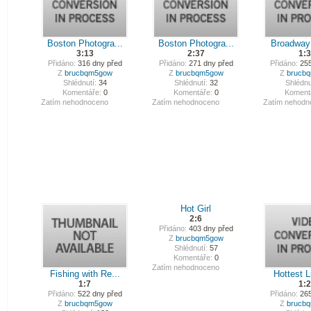
Boston Photogra...
Boston Photogra...
Broadway F
3:13
2:37
1:
Přidáno:
316 dny před
Přidáno:
271 dny před
Přidáno:
255
Z
brucbqm5gow
Z
brucbqm5gow
Z
brucb
Shlédnutí:
34
Shlédnutí:
32
Shlédnu
Komentáře:
0
Komentáře:
0
Koment
Zatím nehodnoceno
Zatím nehodnoceno
Zatím nehodn
Hot Girl
2:6
Přidáno:
403 dny před
Z
brucbqm5gow
Shlédnutí:
57
Komentáře:
0
Zatím nehodnoceno
Fishing with Re...
Hottest Li
1:7
1:
Přidáno:
522 dny před
Přidáno:
265
Z
brucbqm5gow
Z
brucb