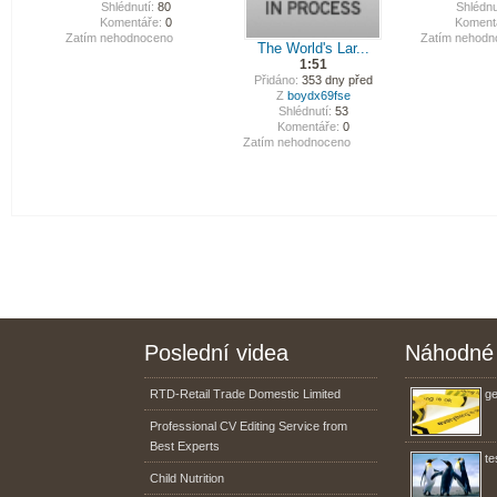
Shlédnutí:
80
Shlédnu
Komentáře:
0
Koment
Zatím nehodnoceno
Zatím nehodn
The World's Lar...
1:51
Přidáno:
353 dny před
Z
boydx69fse
Shlédnutí:
53
Komentáře:
0
Zatím nehodnoceno
Poslední videa
Náhodné 
RTD-Retail Trade Domestic Limited
ge
Professional CV Editing Service from
Best Experts
te
Child Nutrition