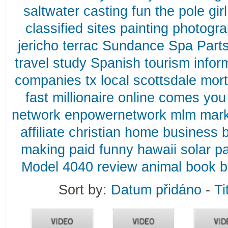
saltwater
casting
fun
the
pole
girl
classified
sites
painting
photogr
jericho
terrac
Sundance
Spa
Part
travel
study
Spanish
tourism
infor
companies
tx
local
scottsdale
mor
fast
millionaire
online
comes
you
network
enpowernetwork
mlm
mark
affiliate
christian
home
business
making
paid
funny
hawaii
solar
p
Model
4040
review
animal
book
b
Sort by:
Datum přidáno
-
Ti