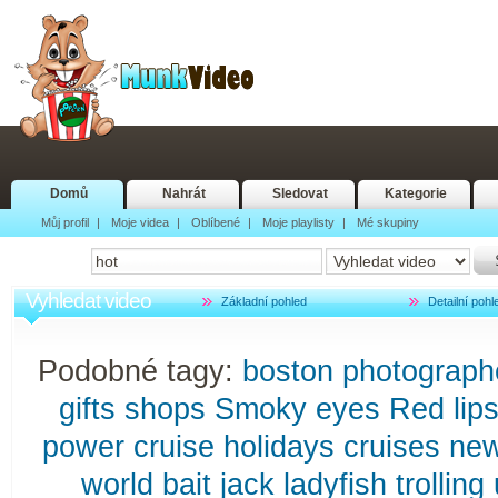
Domů
Nahrát
Sledovat
Kategorie
Můj profil
|
Moje videa
|
Oblíbené
|
Moje playlisty
|
Mé skupiny
Vyhledat video
Základní pohled
Detailní pohl
Podobné tagy:
boston
photograph
gifts
shops
Smoky
eyes
Red
lip
power
cruise
holidays
cruises
ne
world
bait
jack
ladyfish
trolling