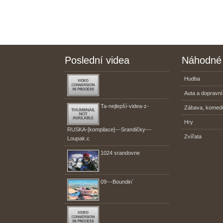
Poslední videa
Náhodné 
Hudba
Auta a dopravní
Ta-nejlepší-videa-z-
Zábava, komed
Hry
RUSKA-[kompilace]---Srandičky---
Zvířata
Loupak.c
1024 srandovne
09---Boundin´