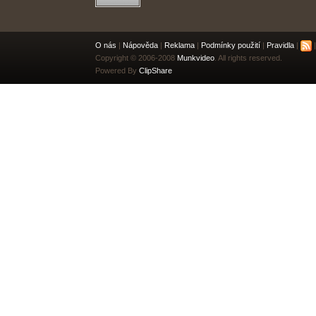
O nás
|
Nápověda
|
Reklama
|
Podmínky použití
|
Pravidla
|
|
Copyright © 2006-2008
Munkvideo
. All rights reserved.
Powered By
ClipShare