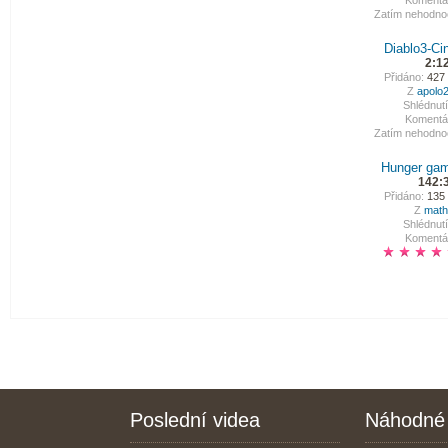
Komentá
Zatím nehodno
Diablo3-Ci
2:1
Přidáno:
427 
Z
apolo
Shlédnutí
Komentá
Zatím nehodno
Hunger gam
142:
Přidáno:
135 
Z
math
Shlédnutí
Komentá
Poslední videa
Náhodné 