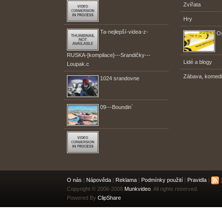
Zvířata
Hry
Ta-nejlepší-videa-z-
Os
RUSKA-[kompilace]---Srandičky---
Lidé a blogy
Loupak.c
Zábava, komed
1024 srandovne
09---Boundin´
O nás
|
Nápověda
|
Reklama
|
Podmínky použití
|
Pravidla
|
|
Copyright © 2006-2008
Munkvideo
. All rights reserved.
Powered By
ClipShare