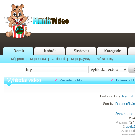
Domů
Nahrát
Sledovat
Kategorie
Můj profil
|
Moje videa
|
Oblíbené
|
Moje playlisty
|
Mé skupiny
Vyhledat video
Základní pohled
Detailní pohl
Podobné tagy:
hry
traile
Sort by:
Datum přidá
Assassins-
3:2
Přidáno:
427 
Z
apolo
Shlédnutí