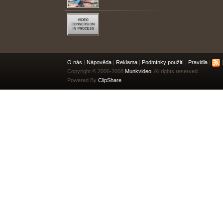
O nás
|
Nápověda
|
Reklama
|
Podmínky použití
|
Pravidla
|
|
Copyright © 2006-2008
Munkvideo
. All rights reserved.
Powered By
ClipShare