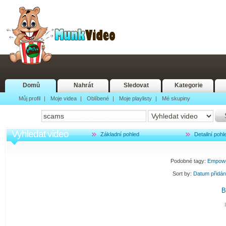
Domů
Nahrát
Sledovat
Kategorie
Můj profil
|
Moje videa
|
Oblíbené
|
Moje playlisty
|
Mé skupiny
Vyhledat video
Základní pohled
Detailní pohl
Podobné tagy:
Empow
Sort by:
Datum přidá
B