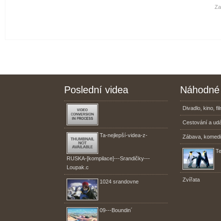
Za
Poslední videa
Náhodné 
Divadlo, kino, fi
Cestování a udá
Ta-nejlepší-videa-z-
Zábava, komed
Te
RUSKA-[kompilace]---Srandičky---
Loupak.c
Zvířata
1024 srandovne
09---Boundin´