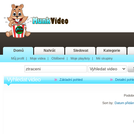
Domů
Nahrát
Sledovat
Kategorie
Můj profil
|
Moje videa
|
Oblíbené
|
Moje playlisty
|
Mé skupiny
Vyhledat video
Základní pohled
Detailní pohl
Podobn
Sort by:
Datum přidá