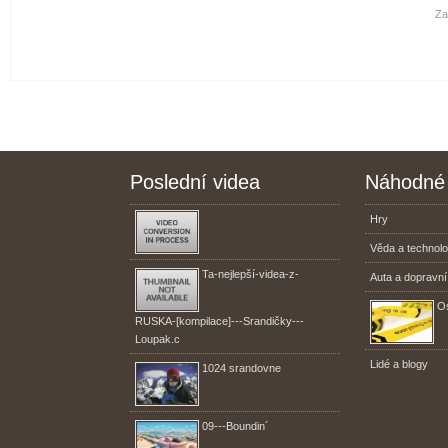
Za
Poslední videa
Náhodné 
Hry
Věda a technolo
Ta-nejlepší-videa-z-
Auta a dopravní
Os
RUSKA-[kompilace]---Srandičky---
Loupak.c
Lidé a blogy
1024 srandovne
09---Boundin´