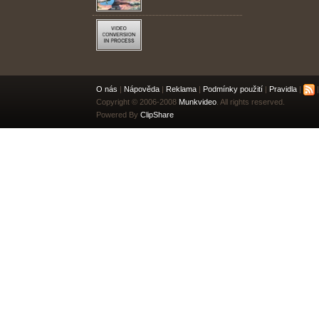
O nás
|
Nápověda
|
Reklama
|
Podmínky použití
|
Pravidla
|
|
Copyright © 2006-2008
Munkvideo
. All rights reserved.
Powered By
ClipShare