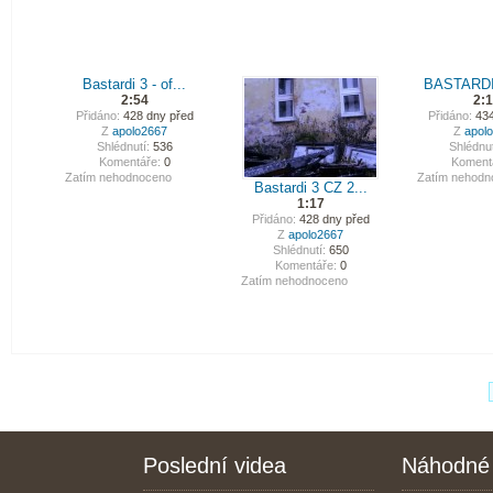
Bastardi 3 - of...
BASTARDI-
2:54
2:
Přidáno:
428 dny před
Přidáno:
434
Z
apolo2667
Z
apol
Shlédnutí:
536
Shlédnut
Komentáře:
0
Koment
Zatím nehodnoceno
Zatím nehodn
Bastardi 3 CZ 2...
1:17
Přidáno:
428 dny před
Z
apolo2667
Shlédnutí:
650
Komentáře:
0
Zatím nehodnoceno
Poslední videa
Náhodné 