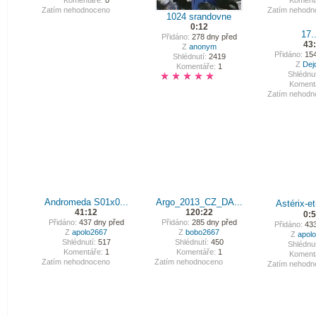
Komentáře:
0
Koment
Zatím nehodnoceno
Zatím nehodn
1024 srandovne
0:12
17..
Přidáno:
278 dny před
43
Z
anonym
Přidáno:
154
Shlédnutí:
2419
Z
Dej
Komentáře:
1
Shlédnut
Koment
Zatím nehodn
Andromeda S01x0...
Argo_2013_CZ_DA...
Astérix-e
41:12
120:22
0:
Přidáno:
437 dny před
Přidáno:
285 dny před
Přidáno:
433
Z
apolo2667
Z
bobo2667
Z
apol
Shlédnutí:
517
Shlédnutí:
450
Shlédnut
Komentáře:
1
Komentáře:
1
Koment
Zatím nehodnoceno
Zatím nehodnoceno
Zatím nehodn