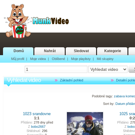
Domů
Nahrát
Sledovat
Kategorie
Můj profil
|
Moje videa
|
Oblíbené
|
Moje playlisty
|
Mé skupiny
Vyhledat video
Základní pohled
Detailní pohl
Podobné tagy:
zabava
komed
Sort by:
Datum přidá
1023 srandovne
1025 sr
1:1
0:
Přidáno:
278 dny před
Přidáno:
278
Z
bobo2667
Z
bobo
Shlédnutí:
296
Shlédnut