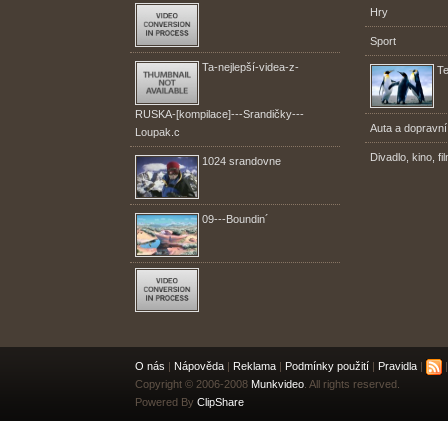
Hry
Sport
Ta-nejlepší-videa-z-
Te
RUSKA-[kompilace]---Srandičky---
Auta a dopravní
Loupak.c
Divadlo, kino, fi
1024 srandovne
09---Boundin´
O nás
|
Nápověda
|
Reklama
|
Podmínky použití
|
Pravidla
|
|
Copyright © 2006-2008
Munkvideo
. All rights reserved.
Powered By
ClipShare