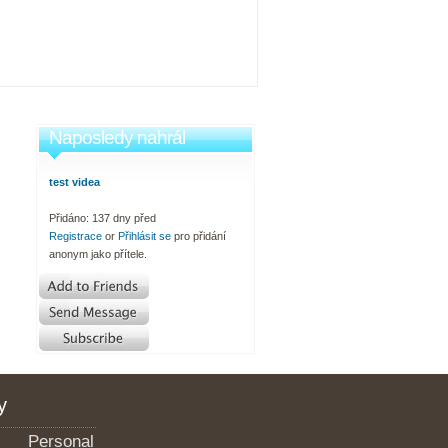
Naposledy nahrál
test videa
Přidáno: 137 dny před
Registrace
or
Přihlásit se
pro přidání
anonym jako přítele.
y
Personal