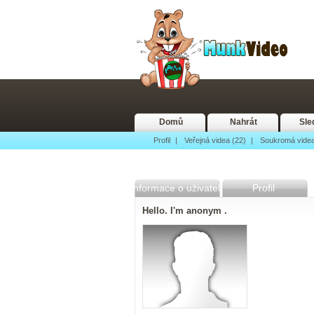
Domů
Nahrát
Sle
Profil
|
Veřejná videa (22)
|
Soukromá videa
Informace o uživateli
Profil
Hello. I'm anonym .