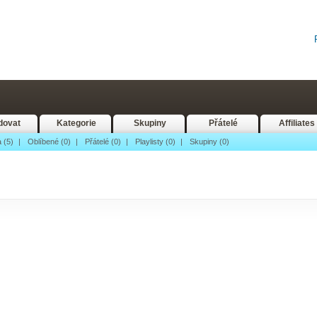
dovat
Kategorie
Skupiny
Přátelé
Affiliates
 (5)
|
Oblíbené (0)
|
Přátelé (0)
|
Playlisty (0)
|
Skupiny (0)