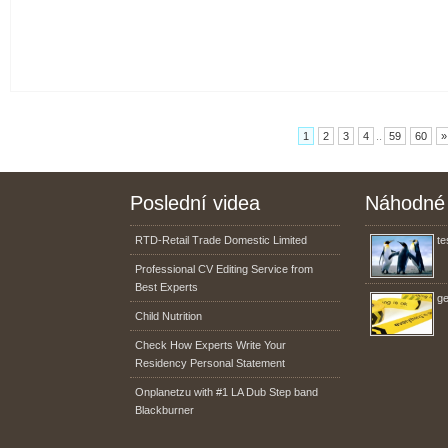
1
2
3
4
..
59
60
»
Poslední videa
Náhodné 
RTD-Retail Trade Domestic Limited
te
Professional CV Editing Service from
Best Experts
ge
Child Nutrition
Check How Experts Write Your
Residency Personal Statement
Onplanetzu with #1 LA Dub Step band
Blackburner