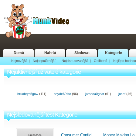
Domů
Nahrát
Sledovat
Kategorie
Nejnovější
|
Nejpopulárnější
|
Nejdiskutovanější
|
Oblíbené
|
Nejlépe hodno
Nejaktivnější uživatelé kategorie
brucbqm5gow
(111)
boydx69fse
(96)
jameea0gdat
(61)
josef
(46)
Nejsledovanější test Kategorie
Consumer Confid...
Money Making Lo.