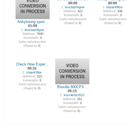
00:00
00:00
Z:
brucbqm5gow
Z:
boydx69fse
Shlédnutí:
421
Shlédnutí:
338
Komentáře:
0
Komentáře:
0
Zatím nehodnoceno
Zatím nehodnoceno
Ankylosing spon...
(Rated by
0
)
(Rated by
0
)
01:09
Z:
brucbqm5gow
Shlédnutí:
7840
Komentáře:
0
Zatím nehodnoceno
(Rated by
0
)
Check How Exper...
00:32
Z:
chaprk5fpe
Shlédnutí:
315
Komentáře:
0
Zatím nehodnoceno
Breville 800CPX...
(Rated by
0
)
05:15
Z:
kozclients2012
Shlédnutí:
251
Komentáře:
0
Zatím nehodnoceno
(Rated by
0
)