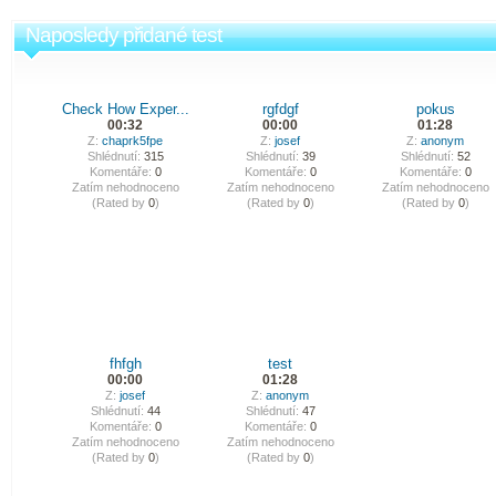
Naposledy přidané test
Check How Exper...
rgfdgf
pokus
00:32
00:00
01:28
Z:
chaprk5fpe
Z:
josef
Z:
anonym
Shlédnutí:
315
Shlédnutí:
39
Shlédnutí:
52
Komentáře:
0
Komentáře:
0
Komentáře:
0
Zatím nehodnoceno
Zatím nehodnoceno
Zatím nehodnoceno
(Rated by
0
)
(Rated by
0
)
(Rated by
0
)
fhfgh
test
00:00
01:28
Z:
josef
Z:
anonym
Shlédnutí:
44
Shlédnutí:
47
Komentáře:
0
Komentáře:
0
Zatím nehodnoceno
Zatím nehodnoceno
(Rated by
0
)
(Rated by
0
)