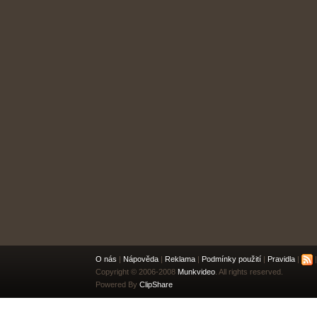
O nás
|
Nápověda
|
Reklama
|
Podmínky použití
|
Pravidla
|
|
Copyright © 2006-2008
Munkvideo
. All rights reserved.
Powered By
ClipShare