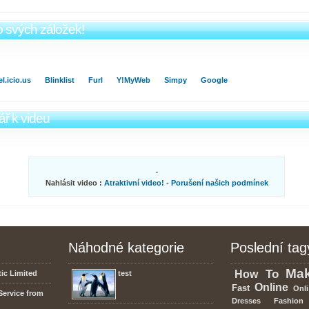
o svých záložek!
l.icio.us
Blinklist
Furl
Y!MyWeb
Simpy
Google
ř k videu
.
Nahlásit video :
Atraktivní video!
-
Porušení našich podmínek
Náhodné kategorie
Poslední tag
Ma
To
How
ic Limited
test
Online
Fast
Onli
Service from
Dresses
Fashion