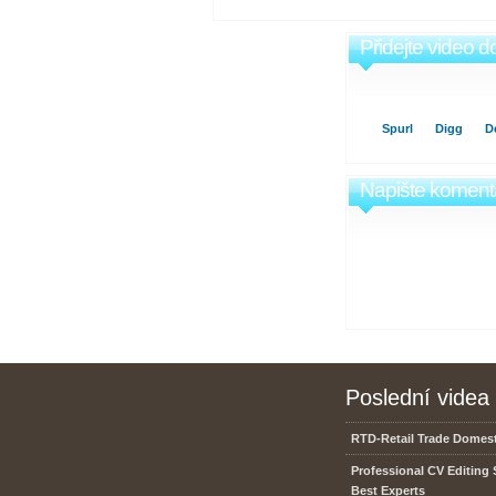
Přidejte video d
Spurl
Digg
De
Napište komentá
Poslední videa
RTD-Retail Trade Domest
Professional CV Editing 
Best Experts