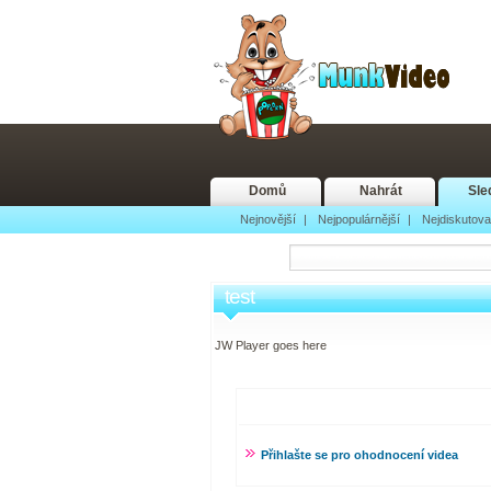
Domů
Nahrát
Sle
Nejnovější
|
Nejpopulárnější
|
Nejdiskutova
test
JW Player goes here
Přihlašte se pro ohodnocení videa