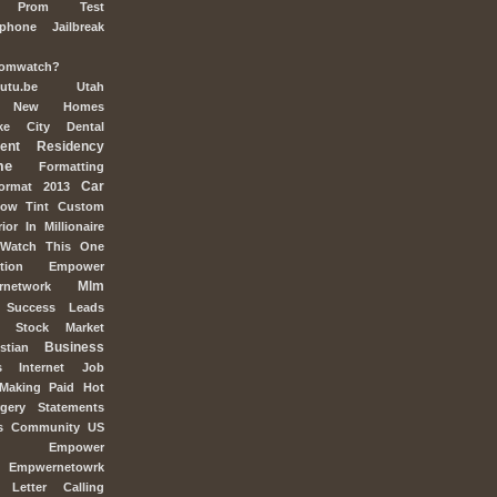
Prom
Test
Iphone
Jailbreak
comwatch?
outu.be
Utah
New
Homes
ke
City
Dental
ent
Residency
me
Formatting
Car
ormat
2013
dow
Tint
Custom
rior
In
Millionaire
Watch
This
One
ction
Empower
Mlm
rnetwork
Success
Leads
Stock
Market
Business
stian
s
Internet
Job
Making
Paid
Hot
gery
Statements
s
Community
US
Empower
Empwernetowrk
Letter
Calling