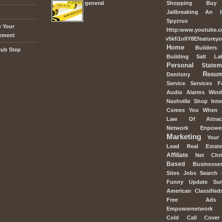
general
Shopping
Buy
Jailbreaking
An
Spyzrus
e Your
Http:www.youtube.
tement
v5kfi1oIlY8Efeaturey
Home
Builders
Dub Step
Building
Salt
La
Personal
Statem
Resu
Dentistry
Service
Services
F
Audio
Alarms
Win
Nashville
Shop
Inte
Comes
You
When
Law
Of
Attra
Network
Enpowe
Marketing
Your
Lead
Real
Estate
Affiliate
Net
Chri
Based
Businesse
Sites
Jobs
Search
Funny
Update
Sur
American
Classified
Free
Ads
Empowernetwork
Cold
Call
Cover