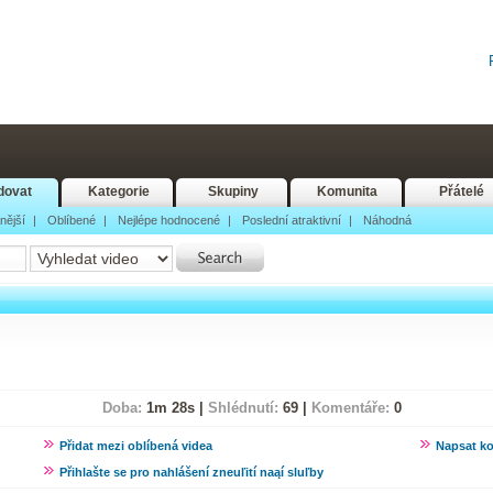
dovat
Kategorie
Skupiny
Komunita
Přátelé
nější
|
Oblíbené
|
Nejlépe hodnocené
|
Poslední atraktivní
|
Náhodná
Doba:
1m 28s |
Shlédnutí:
69 |
Komentáře:
0
Přidat mezi oblíbená videa
Napsat k
Přihlašte se pro nahlášení zneuľití naąí sluľby