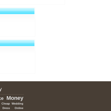
y
Money
ke
Cheap
Wedding
Dress
Online