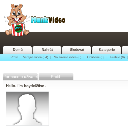
Domů
Nahrát
Sledovat
Kategorie
Profil
|
Veřejná videa (54)
|
Soukromá videa (0)
|
Oblíbené (0)
|
Přátelé (0)
Informace o uživateli
Profil
Hello. I'm boydx69fse .