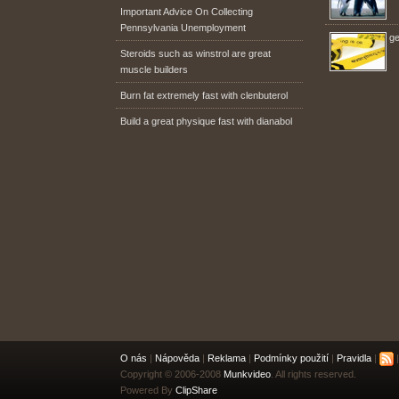
Important Advice On Collecting
Pennsylvania Unemployment
ge
Steroids such as winstrol are great
muscle builders
Burn fat extremely fast with clenbuterol
Build a great physique fast with dianabol
O nás
|
Nápověda
|
Reklama
|
Podmínky použití
|
Pravidla
|
|
Copyright © 2006-2008
Munkvideo
. All rights reserved.
Powered By
ClipShare