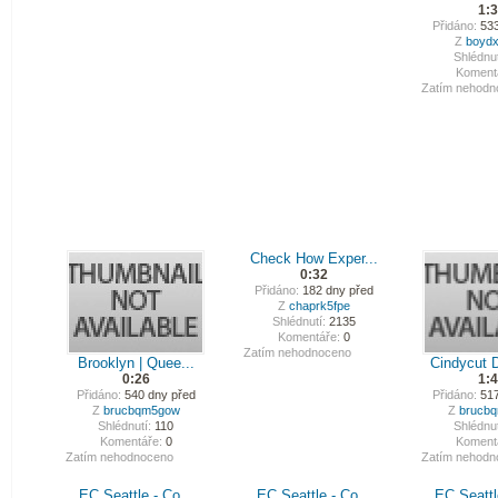
1:
Přidáno:
533
Z
boydx
Shlédnut
Koment
Zatím nehodn
Check How Exper...
0:32
Přidáno:
182 dny před
Z
chaprk5fpe
Shlédnutí:
2135
Komentáře:
0
Zatím nehodnoceno
Brooklyn | Quee...
Cindycut 
0:26
1:
Přidáno:
540 dny před
Přidáno:
517
Z
brucbqm5gow
Z
brucb
Shlédnutí:
110
Shlédnut
Komentáře:
0
Koment
Zatím nehodnoceno
Zatím nehodn
EC Seattle - Co...
EC Seattle - Co...
EC Seattle