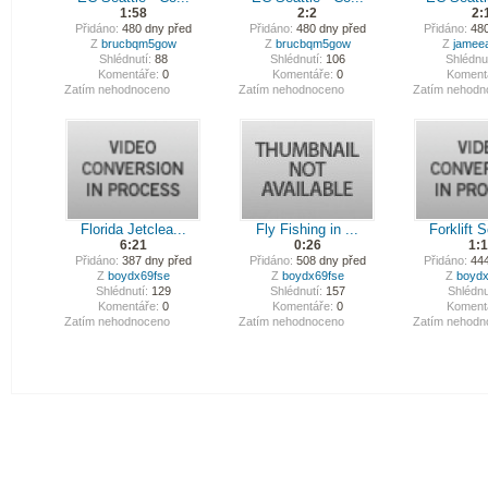
1:58
2:2
2:
Přidáno:
480 dny před
Přidáno:
480 dny před
Přidáno:
480
Z
brucbqm5gow
Z
brucbqm5gow
Z
jamee
Shlédnutí:
88
Shlédnutí:
106
Shlédnut
Komentáře:
0
Komentáře:
0
Koment
Zatím nehodnoceno
Zatím nehodnoceno
Zatím nehodn
Florida Jetclea...
Fly Fishing in ...
Forklift S
6:21
0:26
1:
Přidáno:
387 dny před
Přidáno:
508 dny před
Přidáno:
444
Z
boydx69fse
Z
boydx69fse
Z
boydx
Shlédnutí:
129
Shlédnutí:
157
Shlédnu
Komentáře:
0
Komentáře:
0
Koment
Zatím nehodnoceno
Zatím nehodnoceno
Zatím nehodn