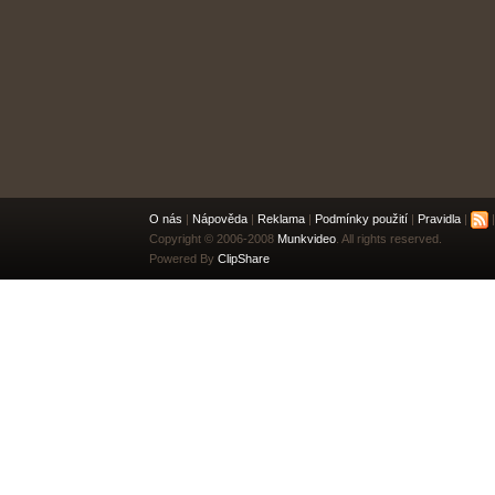
O nás
|
Nápověda
|
Reklama
|
Podmínky použití
|
Pravidla
|
|
Copyright © 2006-2008
Munkvideo
. All rights reserved.
Powered By
ClipShare