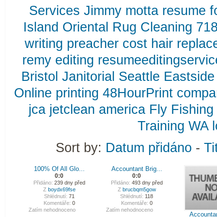
Services
Jimmy
motta
resume
f
Island
Oriental
Rug
Cleaning
718
writing
preacher
cost
hair
replac
remy
editing
resumeeditingservi
Bristol
Janitorial
Seattle
Eastside
Online
printing
48HourPrint
compa
jca
jetclean
america
Fly
Fishing
Training
WA
Sort by:
Datum přidáno
-
Ti
100% Of All Glo...
Accountant Brig...
0:0
0:0
Přidáno:
239 dny před
Přidáno:
493 dny před
Z
boydx69fse
Z
brucbqm5gow
Shlédnutí:
71
Shlédnutí:
118
Komentáře:
0
Komentáře:
0
Zatím nehodnoceno
Zatím nehodnoceno
Accountant