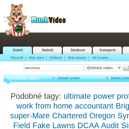
Domů
Nahrát
Sledovat
Kategorie
Můj profil
|
Moje videa
|
Oblíbené
|
Moje playlisty
|
Mé skupiny
Vyhledat video
Základní pohled
Detailní pohl
Podobné tagy:
ultimate
power
pro
work
from
home
accountant
Bri
super-Mare
Chartered
Oregon
Syn
Field
Fake
Lawns
DCAA
Audit
Si