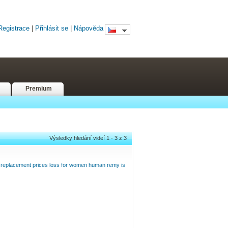
Registrace
|
Přihlásit se
|
Nápověda
Premium
Výsledky hledání videí 1 - 3 z 3
replacement
prices
loss
for
women
human
remy
is