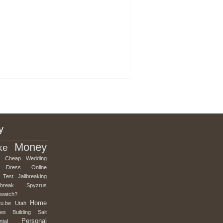
y
Money
ke
Cheap
Wedding
Dress
Online
Test
Jailbreaking
lbreak
Spyzrus
mwatch?
Home
tu.be
Utah
es
Building
Salt
Personal
ntal