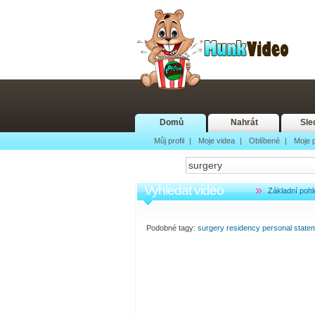
Domů
Nahrát
Sle
Můj profil
|
Moje videa
|
Oblíbené
|
Moje p
Vyhledat video
Základní pohl
Podobné tagy:
surgery
residency
personal
state