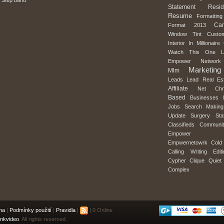
 Step band
Statement
Resid
Resume
Formatting
Car
Format
2013
Window
Tint
Custo
Interior
In
Millionaire
Watch
This
One
Empower
Network
Marketing
Mlm
Leads
Lead
Real
Es
Affiliate
Net
Chr
Based
Businesses
Jobs
Search
Making
Update
Surgery
Sta
Classifieds
Communi
Empower
Empwernetowrk
Cold
Calling
Writing
Edit
Cypher
Clique
Quiet
Complex
ma
|
Podmínky použití
|
Pravidla
|
| 0 Online
nkvideo
. All rights reserved.