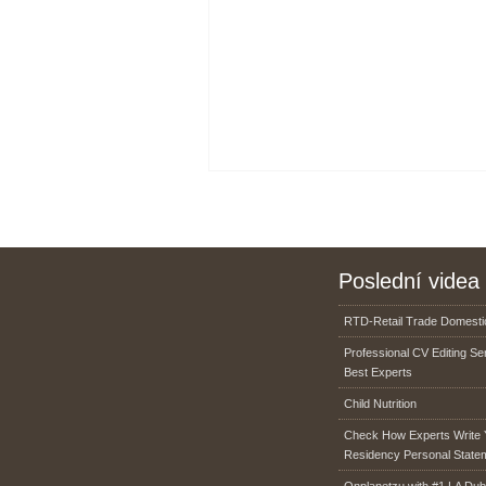
Poslední videa
RTD-Retail Trade Domestic
Professional CV Editing Se
Best Experts
Child Nutrition
Check How Experts Write 
Residency Personal State