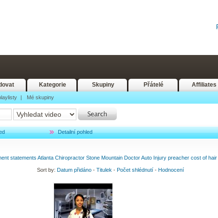
dovat
Kategorie
Skupiny
Přátelé
Affiliates
laylisty
|
Mé skupiny
ed
Detailní pohled
ment
statements
Atlanta
Chiropractor
Stone
Mountain
Doctor
Auto
Injury
preacher
cost
of
hair
Sort by:
Datum přidáno
-
Titulek
-
Počet shlédnutí
-
Hodnocení