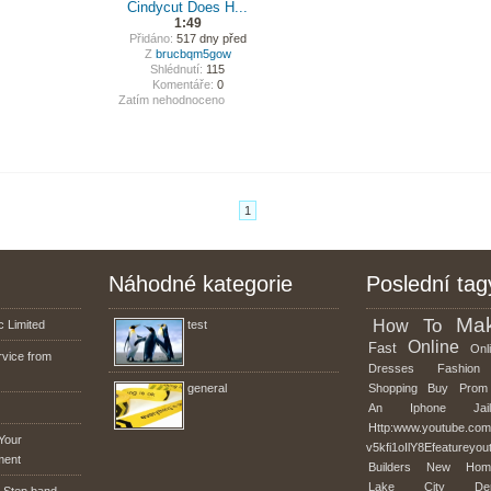
Cindycut Does H...
1:49
Přidáno:
517 dny před
Z
brucbqm5gow
Shlédnutí:
115
Komentáře:
0
Zatím nehodnoceno
1
Náhodné kategorie
Poslední tag
Ma
To
How
 Limited
test
Online
Fast
Onli
rvice from
Dresses
Fashion
general
Shopping
Buy
Prom
An
Iphone
Jai
Http:www.youtube.co
Your
v5kfi1oIlY8Efeatureyou
ment
Builders
New
Hom
Lake
City
De