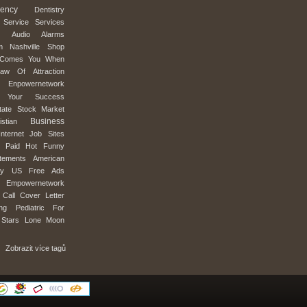
ency
Dentistry
Service
Services
Audio
Alarms
m
Nashville
Shop
Comes
You
When
Law
Of
Attraction
Enpowernetwork
Your
Success
tate
Stock
Market
Business
istian
Internet
Job
Sites
Paid
Hot
Funny
tements
American
ty
US
Free
Ads
Empowernetwork
Call
Cover
Letter
ing
Pediatric
For
Stars
Lone
Moon
Zobrazit více tagů