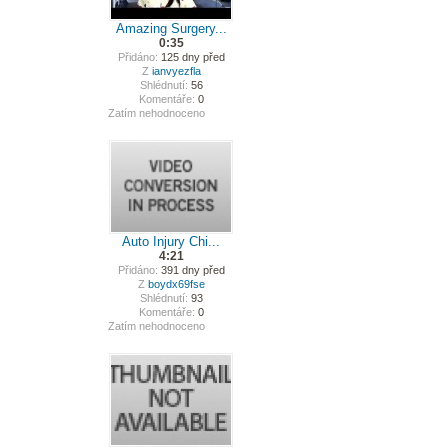
Amazing Surgery...
0:35
Přidáno:
125 dny před
Z
ianvyezfla
Shlédnutí:
56
Komentáře:
0
Zatím nehodnoceno
Auto Injury Chi...
4:21
Přidáno:
391 dny před
Z
boydx69fse
Shlédnutí:
93
Komentáře:
0
Zatím nehodnoceno