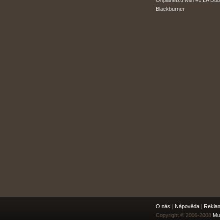
Onplanetzu with #1 LA Dub
Blackburner
O nás
|
Nápověda
|
Rekla
Copyright © 2006-2008
Mu