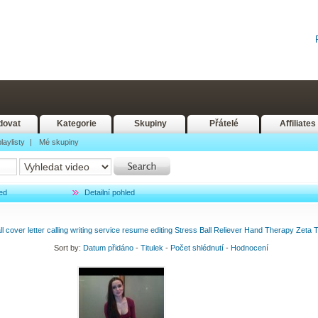
dovat
Kategorie
Skupiny
Přátelé
Affiliates
laylisty
|
Mé skupiny
ed
Detailní pohled
ll
cover
letter
calling
writing
service
resume
editing
Stress
Ball
Reliever
Hand
Therapy
Zeta
T
Sort by:
Datum přidáno
-
Titulek
-
Počet shlédnutí
-
Hodnocení