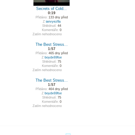
Secrets of Cold...
0:19
Přidáno:
133 dny před
Z
ianvyezfla
Shlédnutí:
44
Komentáře:
0
Zatím nehodnoceno
The Best Stress...
1:57
Přidáno:
465 dny před
Z
boydx69fse
Shlédnutí:
75
Komentáře:
0
Zatím nehodnoceno
The Best Stress...
1:57
Přidáno:
464 dny před
Z
boydx69fse
Shlédnutí:
75
Komentáře:
0
Zatím nehodnoceno