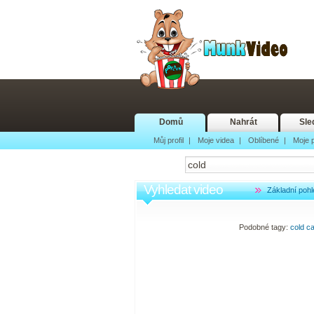
Domů
Nahrát
Sle
Můj profil
|
Moje videa
|
Oblíbené
|
Moje p
Vyhledat video
Základní pohl
Podobné tagy:
cold
ca