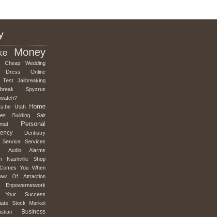
y
Money
ke
Cheap
Wedding
Dress
Online
Test
Jailbreaking
lbreak
Spyzrus
mwatch?
Home
tu.be
Utah
es
Building
Salt
Personal
ntal
ency
Dentistry
Service
Services
Audio
Alarms
m
Nashville
Shop
Comes
You
When
Law
Of
Attraction
Enpowernetwork
Your
Success
tate
Stock
Market
Business
istian