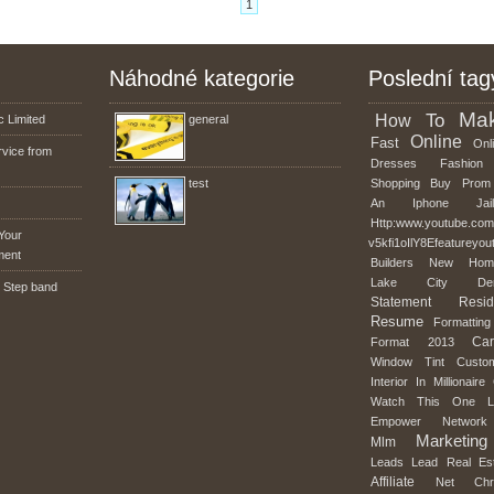
1
Náhodné kategorie
Poslední tag
Ma
To
How
 Limited
general
Online
Fast
Onli
rvice from
Dresses
Fashion
test
Shopping
Buy
Prom
An
Iphone
Jai
Http:www.youtube.co
Your
v5kfi1oIlY8Efeatureyou
ment
Builders
New
Hom
Lake
City
De
 Step band
Statement
Resid
Resume
Formatting
Car
Format
2013
Window
Tint
Custo
Interior
In
Millionaire
Watch
This
One
Empower
Network
Marketing
Mlm
Leads
Lead
Real
Es
Affiliate
Net
Chr