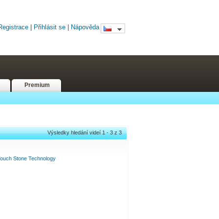
Registrace
|
Přihlásit se
|
Nápověda
Premium
Výsledky hledání videí 1 - 3 z 3
ouch
Stone
Technology