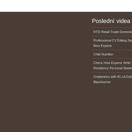
Poslední videa
RTD-Retail Trade Domestic
Professional CV Editing Se
Best Experts
Child Nutrition
Check How Experts Write 
Residency Personal State
Onplanetzu with #1 LA Dub
Blackburner