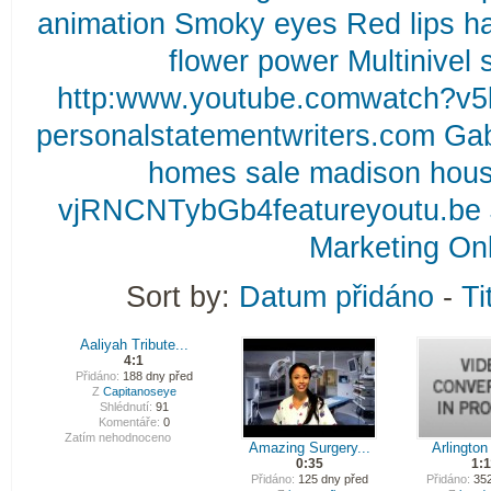
animation
Smoky
eyes
Red
lips
ha
flower
power
Multinivel
http:www.youtube.comwatch?v5k
personalstatementwriters.com
Ga
homes
sale
madison
hou
vjRNCNTybGb4featureyoutu.be
Marketing
Onl
Sort by:
Datum přidáno
-
Ti
Aaliyah Tribute...
4:1
Přidáno:
188 dny před
Z
Capitanoseye
Shlédnutí:
91
Komentáře:
0
Zatím nehodnoceno
Amazing Surgery...
Arlington 
0:35
1:1
Přidáno:
125 dny před
Přidáno:
352