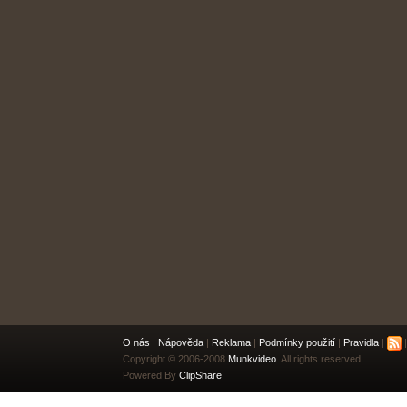
O nás
|
Nápověda
|
Reklama
|
Podmínky použití
|
Pravidla
|
|
Copyright © 2006-2008
Munkvideo
. All rights reserved.
Powered By
ClipShare