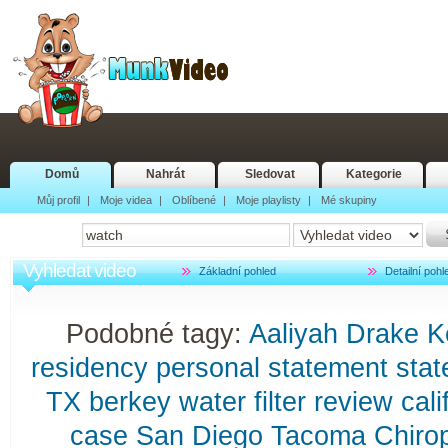
Domů
Nahrát
Sledovat
Kategorie
Můj profil
|
Moje videa
|
Oblíbené
|
Moje playlisty
|
Mé skupiny
Vyhledat video
Základní pohled
Detailní pohl
Podobné tagy:
Aaliyah
Drake
K
residency
personal
statement
sta
TX
berkey
water
filter
review
cali
case
San
Diego
Tacoma
Chiro