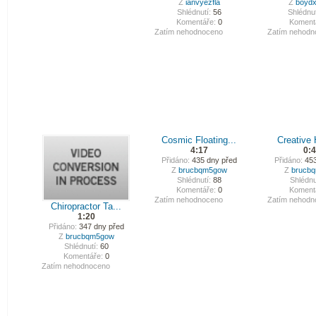
Z
ianvyezfla
Z
boydx
Shlédnutí:
56
Shlédnut
Komentáře:
0
Koment
Zatím nehodnoceno
Zatím nehodn
Cosmic Floating...
Creative H
4:17
0:
Přidáno:
435 dny před
Přidáno:
453
Z
brucbqm5gow
Z
brucb
Shlédnutí:
88
Shlédnu
Komentáře:
0
Koment
Zatím nehodnoceno
Zatím nehodn
Chiropractor Ta...
1:20
Přidáno:
347 dny před
Z
brucbqm5gow
Shlédnutí:
60
Komentáře:
0
Zatím nehodnoceno