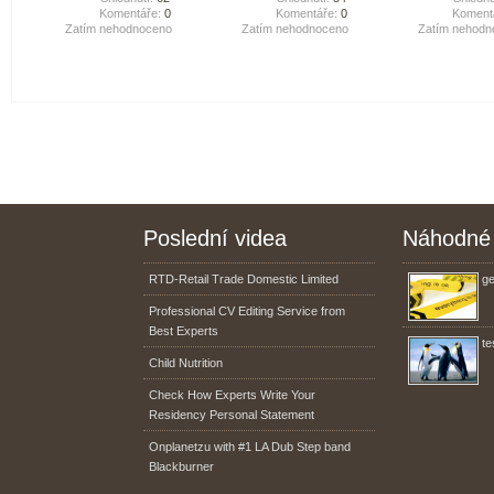
Komentáře:
0
Komentáře:
0
Koment
Zatím nehodnoceno
Zatím nehodnoceno
Zatím nehodn
Poslední videa
Náhodné 
RTD-Retail Trade Domestic Limited
ge
Professional CV Editing Service from
Best Experts
te
Child Nutrition
Check How Experts Write Your
Residency Personal Statement
Onplanetzu with #1 LA Dub Step band
Blackburner