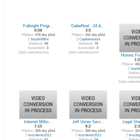
Fulbright Progr...
GabeReal - 24 &...
0:58
3:5
Přidáno:
478 dny před
Přidáno:
192 dny před
Z
boydx69fse
Z
Capitanoseye
Shlédnutí:
99
Shlédnutí:
78
Komentáře:
0
Komentáře:
0
Zatím nehodnoceno
Zatím nehodnoceno
Homes For
1:
Přidáno:
450
Z
boydx
Shlédnu
Koment
Zatím nehodn
Internet Millio...
Jeff Usner Secr...
Legal Shie
7:15
9:2
2:
Přidáno:
309 dny před
Přidáno:
309 dny před
Přidáno:
324
Z
kozclients2012
Z
kozclients2012
Z
brucb
Shlédnutí:
62
Shlédnutí:
54
Shlédnu