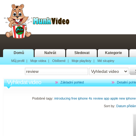
Domů
Nahrát
Sledovat
Kategorie
Můj profil
|
Moje videa
|
Oblíbené
|
Moje playlisty
|
Mé skupiny
Vyhledat video
Základní pohled
Detailní pohl
Podobné tagy:
introducing
free
iphone
4s
review
app
apple
new
iphone
Sort by:
Datum přidá