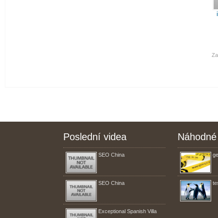
Za
Poslední videa
Náhodné 
SEO China
ge
SEO China
te
Exceptional Spanish Villa