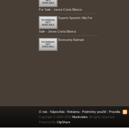
For Sale - Javea Costa Blanca
Superb Spanish Villa For
Sale - Javea Costa Blanca
Bootcamp Balmain
O nás
|
Nápověda
|
Reklama
|
Podmínky použití
|
Pravidla
|
|
Copyright © 2006-2008
Munkvideo
. All rights reserved.
Powered By
ClipShare