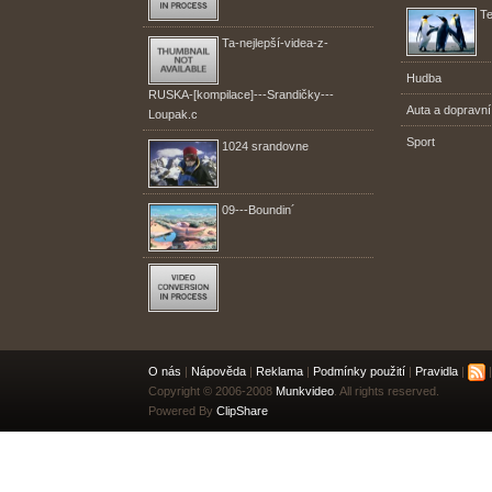
Te
Ta-nejlepší-videa-z-
Hudba
RUSKA-[kompilace]---Srandičky---
Auta a dopravní
Loupak.c
Sport
1024 srandovne
09---Boundin´
O nás
|
Nápověda
|
Reklama
|
Podmínky použití
|
Pravidla
|
|
Copyright © 2006-2008
Munkvideo
. All rights reserved.
Powered By
ClipShare