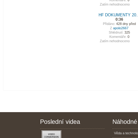
Komentáře:
0
Zatím nehodnoceno
HF DOKUMENTY 20..
0:36
Přidáno:
428 dny před
Z
apolo2667
Shlédnutí:
325
Komentáře:
0
Zatím nehodnoceno
Poslední videa
Náhodné 
Věda a technolo