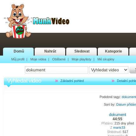
Domů
Nahrát
Sledovat
Kategorie
Můj profil
|
Moje videa
|
Oblíbené
|
Moje playlisty
|
Mé skupiny
Vyhledat video
Základní pohled
Detailní pohl
Podobné tagy:
dokumen
Sort by:
Datum přidá
dokument
44:55
Přidáno:
215 dny před
Z
maris33
Shlédnutí:
517