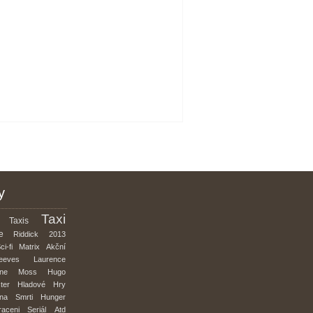
y
Taxi
Taxis
e
Riddick
2013
ci-fi
Matrix
Akční
eeves
Laurence
nne
Moss
Hugo
ter
Hladové
Hry
na
Smrti
Hunger
raceni
Seriál
Atd