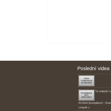
Poslední videa
Ta-nejlepší-v
RUSKA-[kompilace]---Sran
Loupak.c