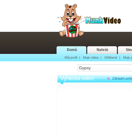
Domů
Nahrát
Sle
Můj profil
|
Moje videa
|
Oblíbené
|
Moje p
Vyhledat video
Základní pohl