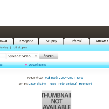
dovat
Kategorie
Skupiny
Přátelé
Affiliates
laylisty
|
Mé skupiny
ed
Detailní pohled
Podobné tagy:
Malí
zloději
Gypsy
Child
Thieves
Sort by:
Datum přidáno
-
Titulek
-
Počet shlédnutí
-
Hodnocení