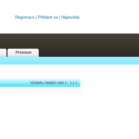
Registrace
|
Přihlásit se
|
Nápověda
Premium
Výsledky hledání videí 1 - 1 z 1