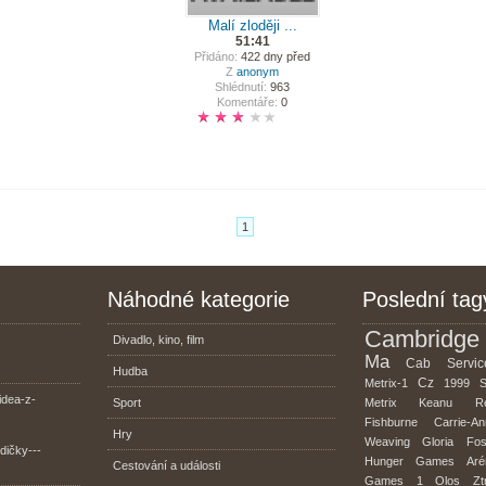
Malí zloději ...
51:41
Přidáno:
422 dny před
Z
anonym
Shlédnutí:
963
Komentáře:
0
1
Náhodné kategorie
Poslední tag
Cambridge
Divadlo, kino, film
Ma
Cab
Servic
Hudba
Cz
Metrix-1
1999
S
idea-z-
Sport
Metrix
Keanu
R
Fishburne
Carrie-A
Hry
Weaving
Gloria
Fos
dičky---
Hunger
Games
Aré
Cestování a události
Games
1
Olos
Zt