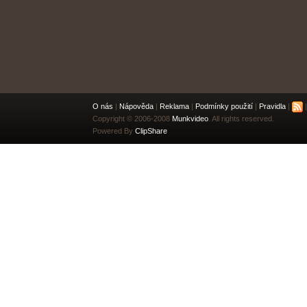
O nás
|
Nápověda
|
Reklama
|
Podmínky použití
|
Pravidla
|
|
Copyright © 2006-2008
Munkvideo
. All rights reserved.
Powered By
ClipShare