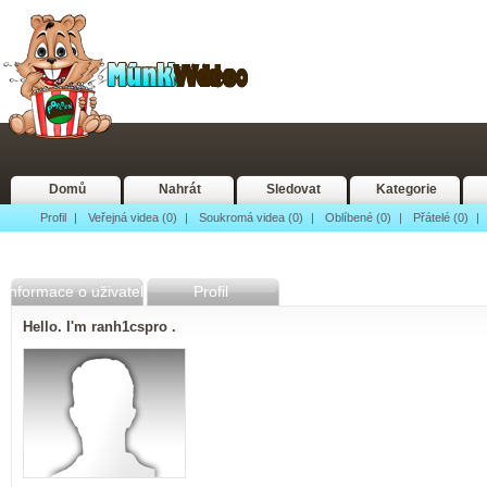
Domů
Nahrát
Sledovat
Kategorie
Profil
|
Veřejná videa (0)
|
Soukromá videa (0)
|
Oblíbené (0)
|
Přátelé (0)
|
Informace o uživateli
Profil
Hello. I'm ranh1cspro .