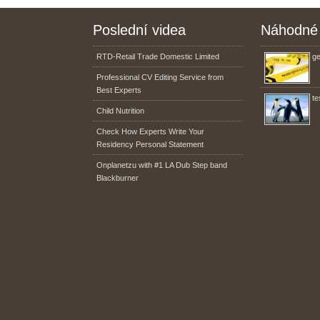
Poslední videa
Náhodné 
RTD-Retail Trade Domestic Limited
ge
Professional CV Editing Service from
Best Experts
te
Child Nutrition
Check How Experts Write Your
Residency Personal Statement
Onplanetzu with #1 LA Dub Step band
Blackburner