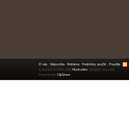
O nás
|
Nápověda
|
Reklama
|
Podmínky použití
|
Pravidla
|
|
Copyright © 2006-2008
Munkvideo
. All rights reserved.
Powered By
ClipShare