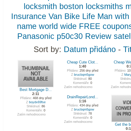
locksmith
boston
locksmiths
m
Insurance
Van
Bike
Life
Man
with
name
world
wide
FREE
coupon
Panasonic
p50c30
Review
satel
Sort by:
Datum přidáno
-
Ti
Cheap Cute Clot...
Cheap Wed
1:40
0:
Přidáno:
256 dny před
Přidáno:
10
Z
brucbqm5gow
Z
Mary
Shlédnutí:
80
Shlédnu
Komentáře:
0
Koment
Zatím nehodnoceno
Zatím nehodn
Best Mortgage D...
2:11
DrainRepairLond...
Přidáno:
468 dny před
1:16
Z
boydx69fse
Přidáno:
434 dny před
Shlédnutí:
86
Z
brucbqm5gow
Komentáře:
0
Shlédnutí:
78
Zatím nehodnoceno
Komentáře:
0
Zatím nehodnoceno
Get the be
0: