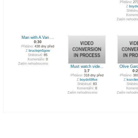
Přidáno:
273
Z
boydx
Shlédnu
Koment
Zatím nehodn
Man with A Van ...
0:30
Přidáno:
438 dny před
Z
brucbqm5gow
Shlédnutí:
85
Komentáře:
0
Zatím nehodnoceno
Must watch vide...
Olive Gard
1:7
0:
Přidáno:
318 dny před
Přidáno:
369
Z
boydx69fse
Z
kozclie
Shlédnutí:
83
Shlédnu
Komentáře:
0
Koment
Zatím nehodnoceno
Zatím nehodn