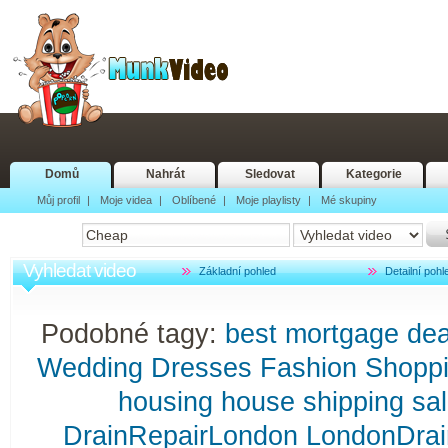
Domů
Nahrát
Sledovat
Kategorie
Můj profil
|
Moje videa
|
Oblíbené
|
Moje playlisty
|
Mé skupiny
Vyhledat video
Základní pohled
Detailní pohl
Podobné tagy:
best
mortgage
dea
Wedding
Dresses
Fashion
Shopp
housing
house
shipping
sa
DrainRepairLondon
LondonDrai