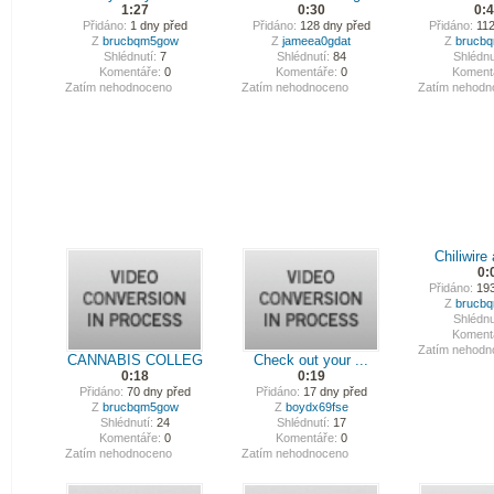
1:27
0:30
0:
Přidáno:
1 dny před
Přidáno:
128 dny před
Přidáno:
112
Z
brucbqm5gow
Z
jameea0gdat
Z
brucb
Shlédnutí:
7
Shlédnutí:
84
Shlédnu
Komentáře:
0
Komentáře:
0
Koment
Zatím nehodnoceno
Zatím nehodnoceno
Zatím nehodn
Chiliwire 
0:
Přidáno:
193
Z
brucb
Shlédnu
Koment
Zatím nehodn
CANNABIS COLLEG
Check out your ...
0:18
0:19
Přidáno:
70 dny před
Přidáno:
17 dny před
Z
brucbqm5gow
Z
boydx69fse
Shlédnutí:
24
Shlédnutí:
17
Komentáře:
0
Komentáře:
0
Zatím nehodnoceno
Zatím nehodnoceno