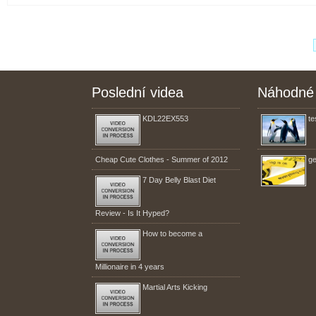
Poslední videa
Náhodné 
KDL22EX553
te
Cheap Cute Clothes - Summer of 2012
ge
7 Day Belly Blast Diet
Review - Is It Hyped?
How to become a
Millionaire in 4 years
Martial Arts Kicking