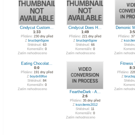
Cindycut Custom...
Cindycut Does H...
Demonic M
1:33
1:49
3:
Přidáno:
230 dny před
Přidáno:
221 dny před
Přidáno:
37
Z
brucbqm5gow
Z
brucbqm5gow
Z
kozclie
Shlédnutí:
63
Shlédnutí:
66
Shlédnu
Komentáře:
0
Komentáře:
0
Koment
Zatím nehodnoceno
Zatím nehodnoceno
Zatím nehodn
Eating Chocolat...
Fitness 
0:0
8:
Přidáno:
191 dny před
Přidáno:
228
Z
boydx69fse
Z
brucb
Shlédnutí:
84
Shlédnu
Komentáře:
0
Koment
Zatím nehodnoceno
Zatím nehodn
FeartheDark - A...
2:6
Přidáno:
35 dny před
Z
kozclients2012
Shlédnutí:
11
Komentáře:
0
Zatím nehodnoceno