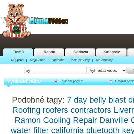
Domů
Nahrát
Sledovat
Kategorie
Můj profil
|
Moje videa
|
Oblíbené
|
Moje playlisty
|
Mé skupiny
Vyhledat video
Základní pohled
Detailní pohl
Podobné tagy:
7
day
belly
blast
d
Roofing
roofers
contractors
Liver
Ramon
Cooling
Repair
Danville
water
filter
california
bluetooth
ke