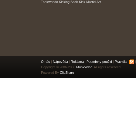
Taekwondo Kicking Back Kick Martial Art
O nás
|
Nápověda
|
Reklama
|
Podmínky použití
|
Pravidla
|
|
Copyright © 2006-2008
Munkvideo
. All rights reserved.
Powered By
ClipShare