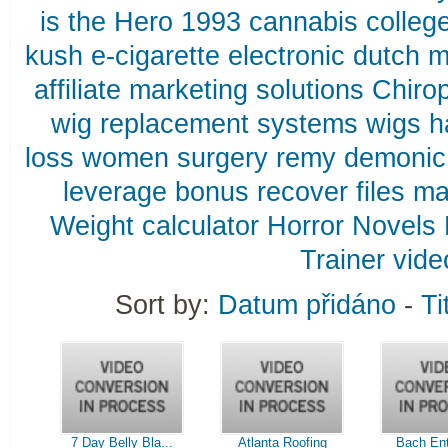
is
the
Hero
1993
cannabis
colleg
kush
e-cigarette
electronic
dutch
m
affiliate
marketing
solutions
Chirop
wig
replacement
systems
wigs
h
loss
women
surgery
remy
demonic
leverage
bonus
recover
files
ma
Weight
calculator
Horror
Novels
Trainer
vide
Sort by:
Datum přidáno
-
Ti
7 Day Belly Bla...
Atlanta Roofing
Bach Ent