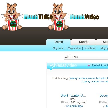
Domů
Nahrát
Sle
Můj profil
|
Moje videa
|
Oblíbené
|
Moje p
Vyhledat video
Základní pohl
Podobné tagy:
joinery
sussex
joiners
bespoke
County
Suffolk
Bro
pa
Brent Taunton J...
Decora
0:59
Přidáno:
180 dny před
Přidáno
Z
brucbqm5gow
Z
j