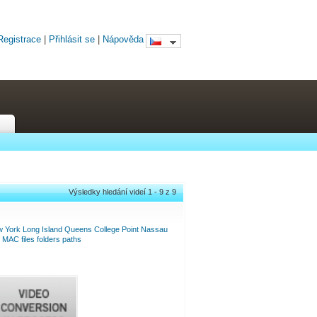
Registrace
|
Přihlásit se
|
Nápověda
Výsledky hledání videí 1 - 9 z 9
w
York
Long
Island
Queens
College
Point
Nassau
MAC
files
folders
paths