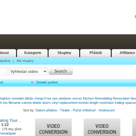
dovat
Kategorie
Skupiny
Přátelé
Affiliates
laylisty
|
Mé skupiny
ed
Detailní pohled
brighton
venetian
blinds
cheap
Free
vps
windows
server
Kitchen
Remodeling
Renovation
Ne
th
too
filename
cannot
delete
doors
vinyl
replacement
toronto
length
restriction
trailing
spaces
Sort by:
Datum přidáno
-
Titulek
-
Počet shlédnutí
-
Hodnocení
ting Your...
1:22
:
179 dny před
ameea0gdat