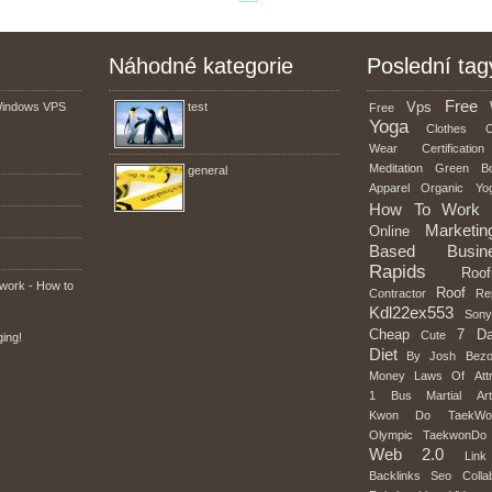
Náhodné kategorie
Poslední tag
Free
Vps
Windows VPS
test
Free
Yoga
Clothes
C
Wear
Certification
Meditation
Green
B
general
Apparel
Organic
Yo
How
To
Work
Marketin
Online
Based
Busin
Rapids
Roof
work - How to
Roof
Contractor
Re
Kdl22ex553
Son
Cheap
7
D
Cute
ing!
Diet
By
Josh
Bezo
Money
Laws
Of
Att
1
Bus
Martial
Ar
Kwon
Do
TaekWo
Olympic
TaekwonDo
Web
2.0
Link
Backlinks
Seo
Colla