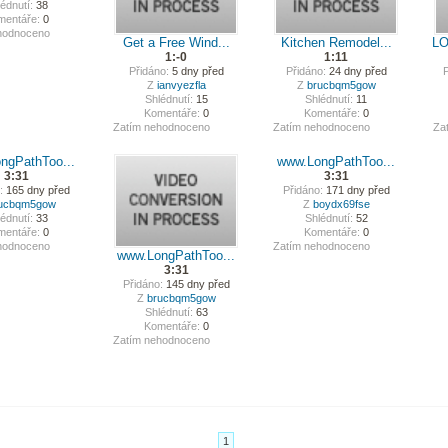
édnutí:
38
mentáře:
0
hodnoceno
Get a Free Wind...
Kitchen Remodel...
LO
1:-0
1:11
Přidáno:
5 dny před
Přidáno:
24 dny před
P
Z
ianvyezfla
Z
brucbqm5gow
Shlédnutí:
15
Shlédnutí:
11
Komentáře:
0
Komentáře:
0
Zatím nehodnoceno
Zatím nehodnoceno
Za
ngPathToo...
www.LongPathToo...
3:31
3:31
:
165 dny před
Přidáno:
171 dny před
ucbqm5gow
Z
boydx69fse
édnutí:
33
Shlédnutí:
52
mentáře:
0
Komentáře:
0
hodnoceno
Zatím nehodnoceno
www.LongPathToo...
3:31
Přidáno:
145 dny před
Z
brucbqm5gow
Shlédnutí:
63
Komentáře:
0
Zatím nehodnoceno
1