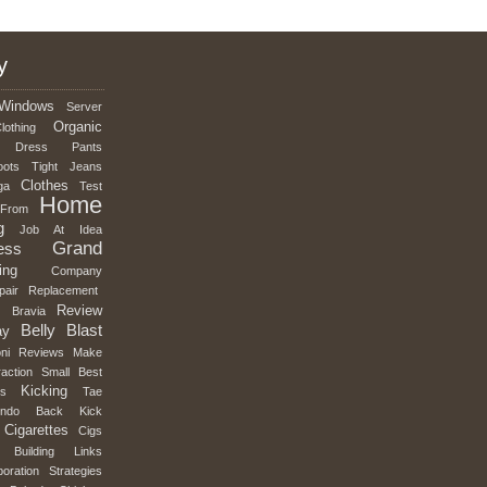
y
Windows
Server
Organic
lothing
Dress
Pants
oots
Tight
Jeans
Clothes
ga
Test
Home
From
g
Job
At
Idea
Grand
ess
ing
Company
pair
Replacement
Review
y
Bravia
Belly
Blast
ay
ni
Reviews
Make
raction
Small
Best
Kicking
ts
Tae
ndo
Back
Kick
Cigarettes
Cigs
Building
Links
boration
Strategies