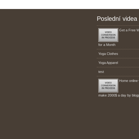
Poslední videa
Get a Free 
for a Month
Yoga Clothes
Yoga Apparel
test
Home online 
make 2000$ a day by blogg