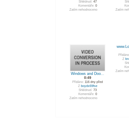
Shlédnutí:
47
Shl
Komentáře:
0
Ko
Zatím nehodnoceno
Zatím ne
www.Lo
Přidáno
Z
br
Shl
Ko
Zatím ne
Windows and Doo...
0:49
Přidáno:
116 dny před
Z
boydx69fse
Shlédnutí:
73
Komentáře:
0
Zatím nehodnoceno