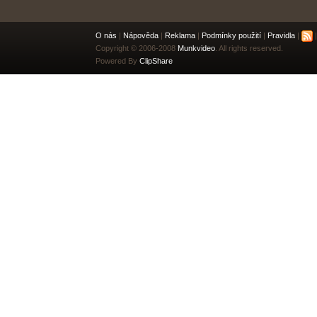
O nás
|
Nápověda
|
Reklama
|
Podmínky použití
|
Pravidla
|
|
Copyright © 2006-2008
Munkvideo
. All rights reserved.
Powered By
ClipShare