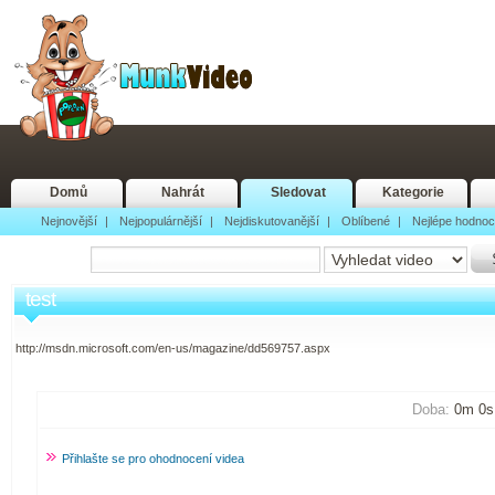
Domů
Nahrát
Sledovat
Kategorie
Nejnovější
|
Nejpopulárnější
|
Nejdiskutovanější
|
Oblíbené
|
Nejlépe hodno
test
http://msdn.microsoft.com/en-us/magazine/dd569757.aspx
Doba:
0m 0s 
Přihlašte se pro ohodnocení videa