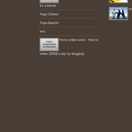
for a Month
te
Yoga Clothes
Yoga Apparel
test
Home online work - How to
make 2000$ a day by blogging!