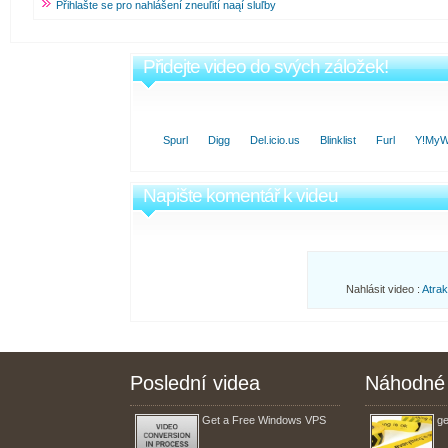
Přihlašte se pro nahlášení zneuľití naąí sluľby
Přidejte video do svých záložek!
Spurl
Digg
Del.icio.us
Blinklist
Furl
Y!My
Napište komentář k videu
Nahlásit video :
Atrak
Poslední videa
Náhodné 
Get a Free Windows VPS
ge