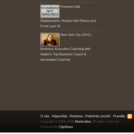
Premium Hair
Replacement, Human Hair Pieces and
Front Lace W
New York City (NYC)
Business Executive Coaching with
Nation's Top Business Coach &
Associated Coaches
O nás
|
Nápověda
|
Reklama
|
Podmínky použití
|
Pravidla
|
|
Copyright © 2006-2008
Munkvideo
. All rights reserved.
Powered By
ClipShare