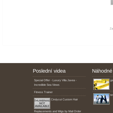
Za
Poslední videa
Náhodné 
Special Offer - Luxury Villa Javea -
ge
Incredible Sea Views
Fitness Trainer
te
Cindycut Custom Hair
Replacements and Wigs by Mail Order