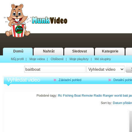
Domů
Nahrát
Sledovat
Kategorie
Můj profil
|
Moje videa
|
Oblíbené
|
Moje playlisty
|
Mé skupiny
Vyhledat video
Základní pohled
Detailní pohl
Podobné tagy:
Rc
Fishing
Boat
Remote
Radio
Ranger
world
bait
ja
Sort by:
Datum přidá