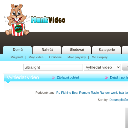
Domů
Nahrát
Sledovat
Kategorie
Můj profil
|
Moje videa
|
Oblíbené
|
Moje playlisty
|
Mé skupiny
Vyhledat video
Základní pohled
Detailní pohl
Podobné tagy:
Rc
Fishing
Boat
Remote
Radio
Ranger
world
bait
ja
Sort by:
Datum přidá