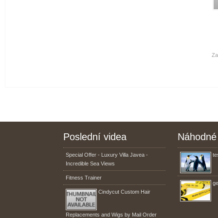
Za
Poslední videa
Náhodné 
Special Offer - Luxury Villa Javea -
te
Incredible Sea Views
Fitness Trainer
ge
Cindycut Custom Hair
Replacements and Wigs by Mail Order