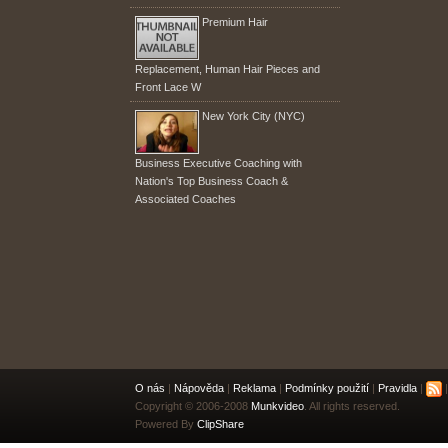
Premium Hair
Replacement, Human Hair Pieces and
Front Lace W
New York City (NYC)
Business Executive Coaching with
Nation's Top Business Coach &
Associated Coaches
O nás
|
Nápověda
|
Reklama
|
Podmínky použití
|
Pravidla
|
|
Copyright © 2006-2008
Munkvideo
. All rights reserved.
Powered By
ClipShare