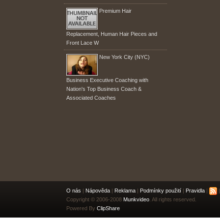
Premium Hair
Replacement, Human Hair Pieces and
Front Lace W
New York City (NYC)
Business Executive Coaching with
Nation's Top Business Coach &
Associated Coaches
O nás
|
Nápověda
|
Reklama
|
Podmínky použití
|
Pravidla
|
|
Copyright © 2006-2008
Munkvideo
. All rights reserved.
Powered By
ClipShare