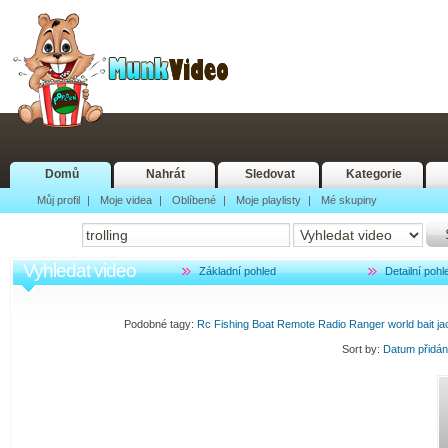
Domů
Nahrát
Sledovat
Kategorie
Můj profil
|
Moje videa
|
Oblíbené
|
Moje playlisty
|
Mé skupiny
Vyhledat video
Základní pohled
Detailní pohl
Podobné tagy:
Rc
Fishing
Boat
Remote
Radio
Ranger
world
bait
ja
Sort by:
Datum přidá