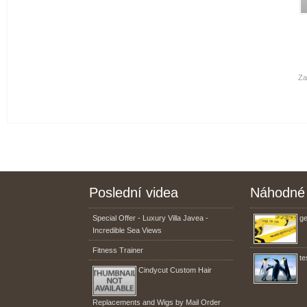
Za
Poslední videa
Náhodné 
Special Offer - Luxury Villa Javea -
ge
Incredible Sea Views
Fitness Trainer
te
Cindycut Custom Hair
Replacements and Wigs by Mail Order