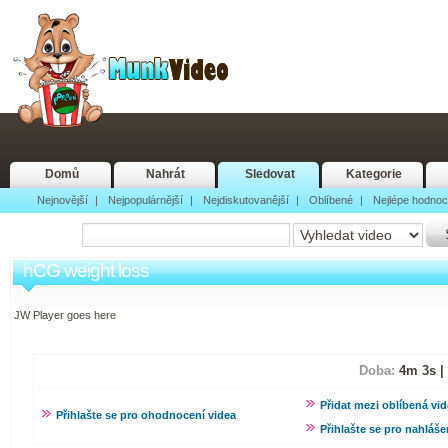
Domů
Nahrát
Sledovat
Kategorie
Nejnovější
|
Nejpopulárnější
|
Nejdiskutovanější
|
Oblíbené
|
Nejlépe hodno
hCG weight loss
JW Player goes here
Doba:
4m 3s |
Přidat mezi oblíbená vi
Přihlašte se pro ohodnocení videa
Přihlašte se pro nahlášen