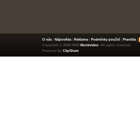
O nás
|
Nápověda
|
Reklama
|
Podmínky použití
|
Pravidla
|
Copyright © 2006-2008
Munkvideo
. All rights reserved.
Powered By
ClipShare