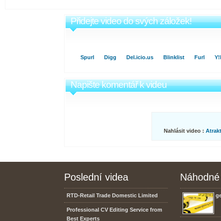
Přidejte video do svých záložek!
Spurl
Digg
Del.icio.us
Blinklist
Furl
Y
Napište komentář k videu
Nahlásit video :
Atrakt
Poslední videa
Náhodné 
RTD-Retail Trade Domestic Limited
g
Professional CV Editing Service from
Best Experts