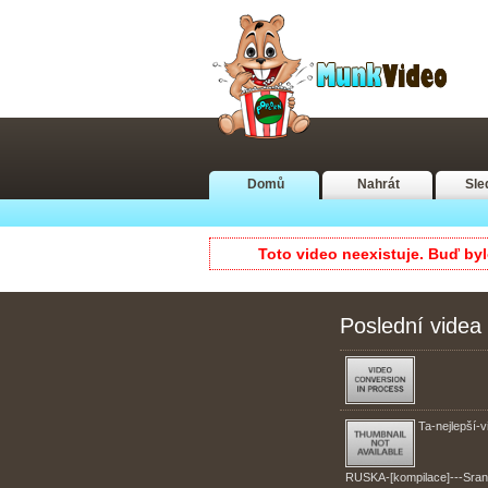
Domů
Nahrát
Sle
Toto video neexistuje. Buď by
Poslední videa
Ta-nejlepší-v
RUSKA-[kompilace]---Sran