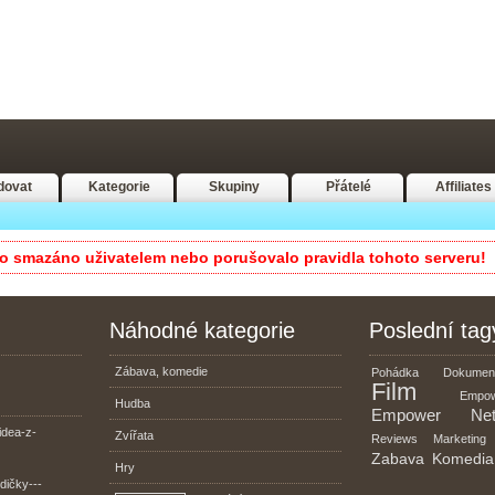
dovat
Kategorie
Skupiny
Přátelé
Affiliates
lo smazáno uživatelem nebo porušovalo pravidla tohoto serveru!
Náhodné kategorie
Poslední tag
Zábava, komedie
Pohádka
Dokumen
Film
Empo
Hudba
Empower
Ne
idea-z-
Zvířata
Reviews
Marketing
Zabava
Komedia
Hry
dičky---