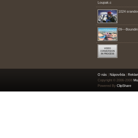
Loupak.c
1024 srando
09---Boundin
O nás
|
Nápověda
|
Rekla
Copyright © 2006-2008
Mu
Powered By
ClipShare