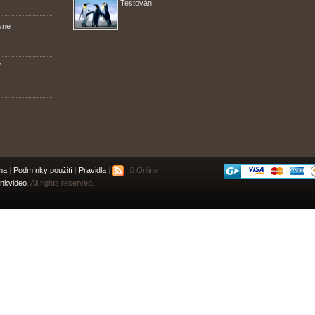
Testování
vne
´
ma
|
Podmínky použití
|
Pravidla
|
| 0 Online
nkvideo
. All rights reserved.