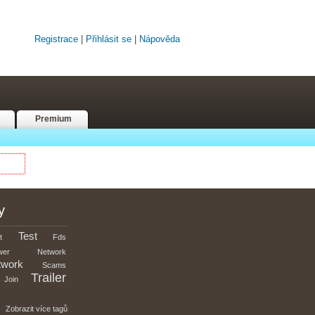
Registrace
|
Přihlásit se
|
Nápověda
Premium
y
Test
t
Fds
wer
Network
twork
Scams
Trailer
Join
Zobrazit více tagů