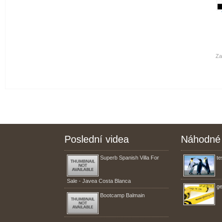
Za
Poslední videa
Náhodné 
Superb Spanish Villa For
te
Sale - Javea Costa Blanca
ge
Bootcamp Balmain