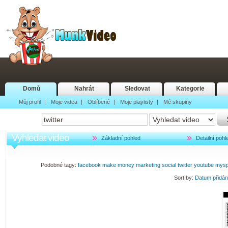
Domů
Nahrát
Sledovat
Kategorie
Můj profil
|
Moje videa
|
Oblíbené
|
Moje playlisty
|
Mé skupiny
Vyhledat video
Základní pohled
Detailní pohl
Podobné tagy:
facebook
make
money
marketing
social
twitter
youtube
mys
Sort by:
Datum přidá