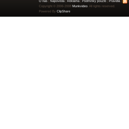
O nás
|
Nápověda
|
Reklama
|
Podmínky použití
|
Pravidla
|
|
Copyright © 2006-2008
Munkvideo
. All rights reserved.
Powered By
ClipShare