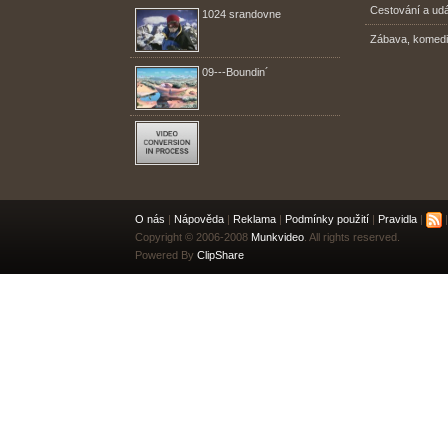
Cestování a udá
1024 srandovne
Zábava, komed
09---Boundin´
O nás
|
Nápověda
|
Reklama
|
Podmínky použití
|
Pravidla
|
|
Copyright © 2006-2008
Munkvideo
. All rights reserved.
Powered By
ClipShare