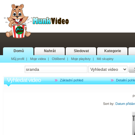
Domů
Nahrát
Sledovat
Kategorie
Můj profil
|
Moje videa
|
Oblíbené
|
Moje playlisty
|
Mé skupiny
Vyhledat video
Základní pohled
Detailní pohl
P
Sort by:
Datum přidá