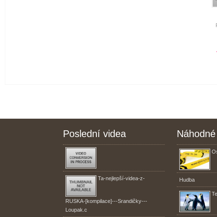
Poslední videa
Náhodné 
Os
Ta-nejlepší-videa-z-
Hudba
Te
RUSKA-[kompilace]---Srandičky---
Loupak.c