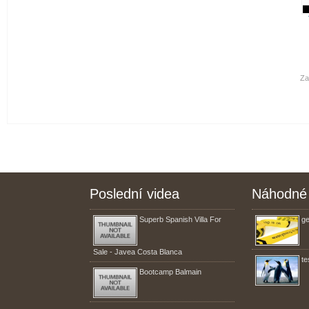
Za
Poslední videa
Náhodné 
Superb Spanish Villa For
ge
Sale - Javea Costa Blanca
te
Bootcamp Balmain