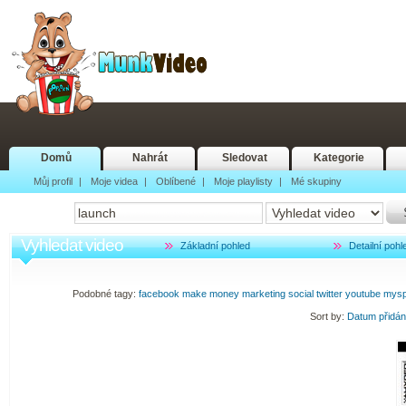
Domů
Nahrát
Sledovat
Kategorie
Můj profil
|
Moje videa
|
Oblíbené
|
Moje playlisty
|
Mé skupiny
Vyhledat video
Základní pohled
Detailní pohl
Podobné tagy:
facebook
make
money
marketing
social
twitter
youtube
mys
Sort by:
Datum přidá