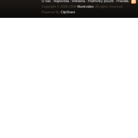
O nás
|
Nápověda
|
Reklama
|
Podmínky použití
|
Pravidla
|
|
Copyright © 2006-2008
Munkvideo
. All rights reserved.
Powered By
ClipShare