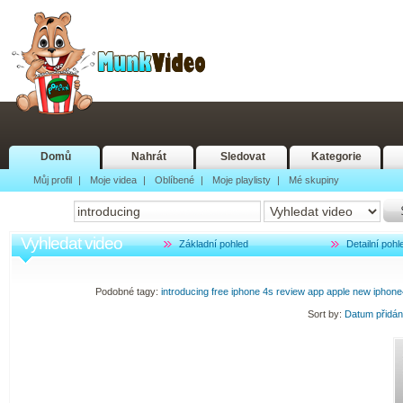
Domů
Nahrát
Sledovat
Kategorie
Můj profil
|
Moje videa
|
Oblíbené
|
Moje playlisty
|
Mé skupiny
Vyhledat video
Základní pohled
Detailní pohl
Podobné tagy:
introducing
free
iphone
4s
review
app
apple
new
iphone
Sort by:
Datum přidá