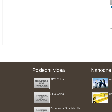
Za
Poslední videa
Náhodné 
SEO China
te
SEO China
ge
Exceptional Spanish Villa