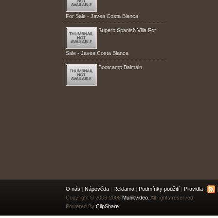
For Sale - Javea Costa Blanca
Superb Spanish Villa For
Sale - Javea Costa Blanca
Bootcamp Balmain
O nás
|
Nápověda
|
Reklama
|
Podmínky použití
|
Pravidla
|
|
Copyright © 2006-2008
Munkvideo
. All rights reserved.
Powered By
ClipShare