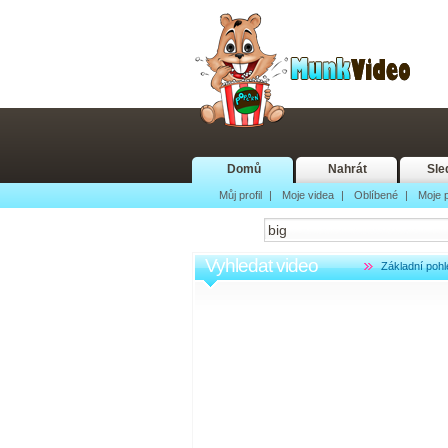
Domů
Nahrát
Sle
Můj profil
|
Moje videa
|
Oblíbené
|
Moje p
Vyhledat video
Základní pohl