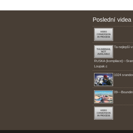
Poslední videa
Ta-nejlepší-v
RUSKA-[kompilace]---Sran
Loupak.c
1024 srando
09---Boundin