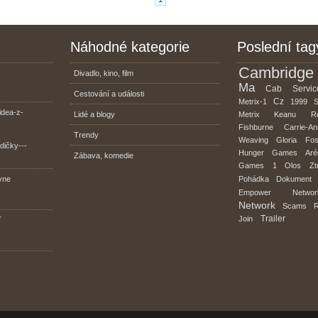
Náhodné kategorie
Poslední tag
Cambridge
Divadlo, kino, film
Ma
Cab
Servic
Cestování a události
Cz
Metrix-1
1999
S
idea-z-
Lidé a blogy
Metrix
Keanu
R
Fishburne
Carrie-A
Trendy
Weaving
Gloria
Fos
dičky---
Hunger
Games
Aré
Zábava, komedie
Games
1
Olos
Zt
vne
Pohádka
Dokument
Empower
Networ
Network
Scams
R
Trailer
Join
´