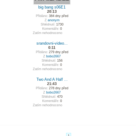
big bang s06E1
20:13
Přidáno:
384 dny před
Z
anonym
Shlédnutí:
1730
Komentáře:
0
Zatím nehodnoceno
srandovni-video...
0:11
Přidáno:
279 dny před
Z
bobo2667
Shlédnutí:
156
Komentáře:
0
Zatím nehodnoceno
Two And A Half ...
21:43
Přidáno:
278 dny před
Z
bobo2667
Shlédnutí:
470
Komentáře:
0
Zatím nehodnoceno
1