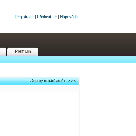
Registrace
|
Přihlásit se
|
Nápověda
Premium
Výsledky hledání videí 1 - 3 z 3