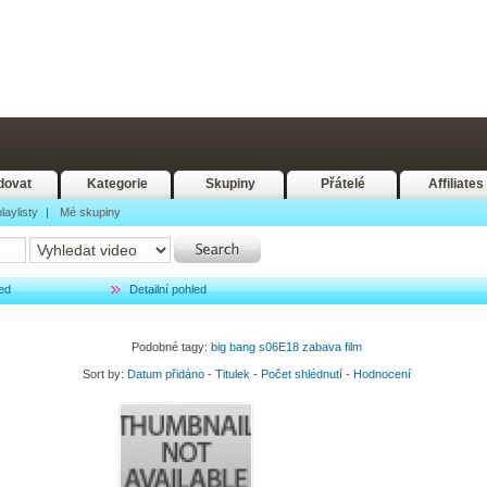
dovat
Kategorie
Skupiny
Přátelé
Affiliates
laylisty
|
Mé skupiny
ed
Detailní pohled
Podobné tagy:
big
bang
s06E18
zabava
film
Sort by:
Datum přidáno
-
Titulek
-
Počet shlédnutí
-
Hodnocení