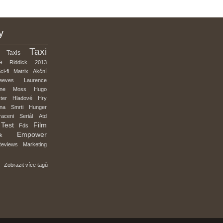
y
Taxi
Taxis
e
Riddick
2013
ci-fi
Matrix
Akční
eeves
Laurence
nne
Moss
Hugo
ter
Hladové
Hry
na
Smrti
Hunger
raceni
Seriál
Atd
Test
Film
Fds
Empower
k
eviews
Marketing
Zobrazit více tagů