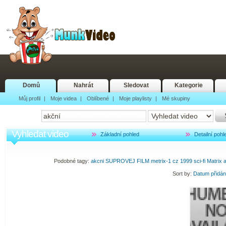
Domů
Nahrát
Sledovat
Kategorie
Můj profil
|
Moje videa
|
Oblíbené
|
Moje playlisty
|
Mé skupiny
Vyhledat video
Základní pohled
Detailní pohl
Podobné tagy:
akcni
SUPROVEJ
FILM
metrix-1
cz
1999
sci-fi
Matrix
Sort by:
Datum přidá