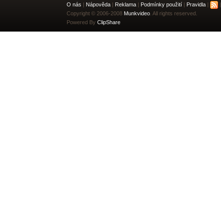
O nás
|
Nápověda
|
Reklama
|
Podmínky použití
|
Pravidla
|
|
Copyright © 2006-2008
Munkvideo
. All rights reserved.
Powered By
ClipShare