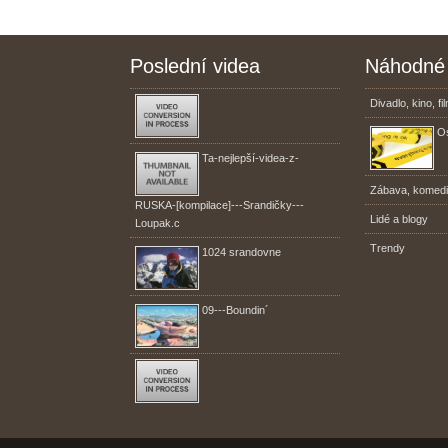
Poslední videa
Náhodné 
Divadlo, kino, fi
Os
Ta-nejlepší-videa-z-
Zábava, komed
RUSKA-[kompilace]---Srandičky---
Lidé a blogy
Loupak.c
Trendy
1024 srandovne
09---Boundin´