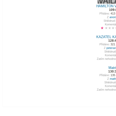
HAMILTON V
109:
Přidáno:
413 
Z
ano
Shlédnutí:
Komentá
KAZATEL KA
128:
Přidáno:
321 
Z
peterar
Shlédnutí
Komentá
Zatím nehodno
Matr
130:
Přidáno:
135 
Z
math
Shlédnutí
Komentá
Zatím nehodno