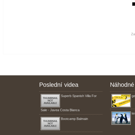
Za
Poslední videa
Náhodné 
Superb Spanish Villa For
ge
Sale - Javea Costa Blanca
te
Bootcamp Balmain