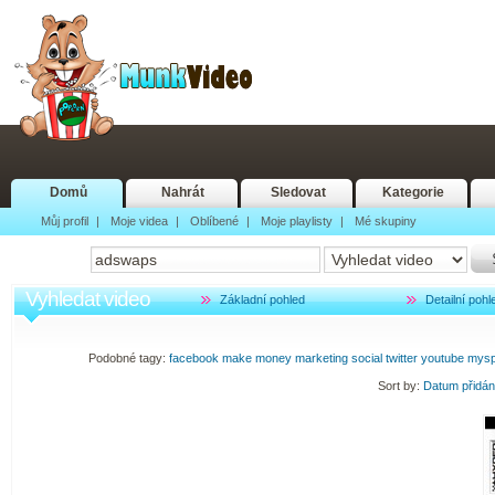
Domů
Nahrát
Sledovat
Kategorie
Můj profil
|
Moje videa
|
Oblíbené
|
Moje playlisty
|
Mé skupiny
Vyhledat video
Základní pohled
Detailní pohl
Podobné tagy:
facebook
make
money
marketing
social
twitter
youtube
mys
Sort by:
Datum přidá