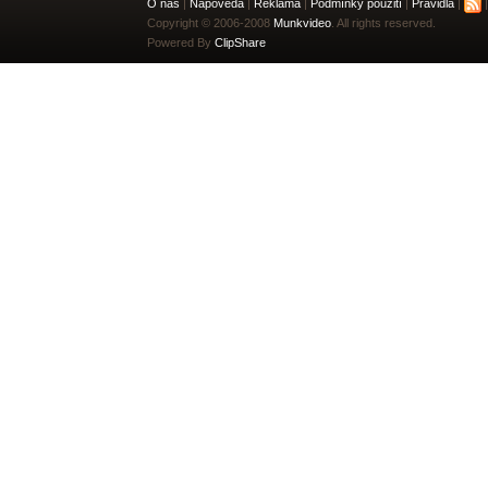
O nás
|
Nápověda
|
Reklama
|
Podmínky použití
|
Pravidla
|
|
Copyright © 2006-2008
Munkvideo
. All rights reserved.
Powered By
ClipShare