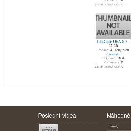
Komentáře:
0
Zatím nehodnoceno
Top Gear USA S0...
43:18
Přidáno:
419 dny před
Z
anonym
Shlédnutí:
1084
Komentáře:
0
Zatím nehodnoceno
Poslední videa
Náhodné 
Trendy