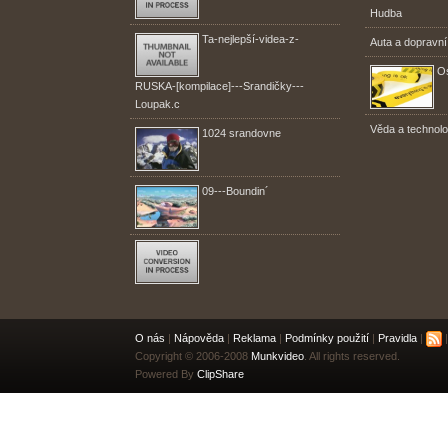
Hudba
Ta-nejlepší-videa-z-
Auta a dopravní
Os
RUSKA-[kompilace]---Srandičky---
Loupak.c
Věda a technolo
1024 srandovne
09---Boundin´
O nás
|
Nápověda
|
Reklama
|
Podmínky použití
|
Pravidla
|
|
Copyright © 2006-2008
Munkvideo
. All rights reserved.
Powered By
ClipShare