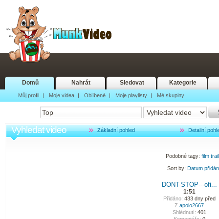
Domů
Nahrát
Sledovat
Kategorie
Můj profil
|
Moje videa
|
Oblíbené
|
Moje playlisty
|
Mé skupiny
Vyhledat video
Základní pohled
Detailní pohl
Podobné tagy:
film
trai
Sort by:
Datum přidá
DONT-STOP---ofi...
1:51
Přidáno:
433 dny před
Z
apolo2667
Shlédnutí:
401