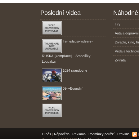
Poslední videa
Náhodné 
Hry
Auta a dopravní
Ta-nejlepší-videa-z-
Divadlo, kino, fi
Věda a technolo
RUSKA-[kompilace]---Srandičky---
Zvířata
Loupak.c
1024 srandovne
09---Boundin´
O nás
|
Nápověda
|
Reklama
|
Podmínky použití
|
Pravidla
|
|