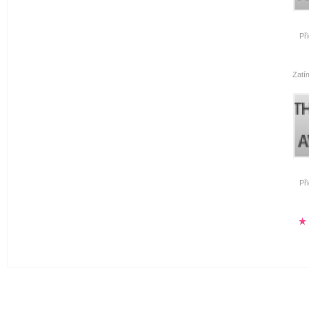
Př
Zatí
Př