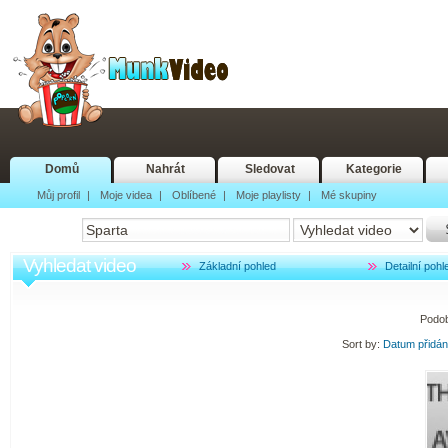
Domů
Nahrát
Sledovat
Kategorie
Můj profil
|
Moje videa
|
Oblíbené
|
Moje playlisty
|
Mé skupiny
Vyhledat video
Základní pohled
Detailní pohl
Podo
Sort by:
Datum přidá