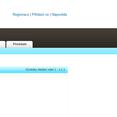
Registrace
|
Přihlásit se
|
Nápověda
Premium
Výsledky hledání videí 1 - 1 z 1