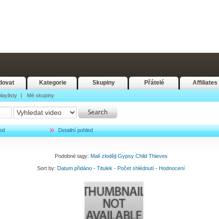
dovat
Kategorie
Skupiny
Přátelé
Affiliates
laylisty
|
Mé skupiny
ed
Detailní pohled
Podobné tagy:
Malí
zloději
Gypsy
Child
Thieves
Sort by:
Datum přidáno
-
Titulek
-
Počet shlédnutí
-
Hodnocení