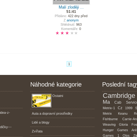
Malí zloději ...
51:41
Přidáno:
422 dny před
Z
anonym
Shlédnutí:
963
Komentáře:
0
1
Náhodné kategorie
Poslední tag
Cambridge
Ostatni
Ma
Cab
Servic
Cz
Metrix-1
1999
S
idea-z-
Auta a dopravní prostředky
Metrix
Keanu
R
Fishburne
Carrie-A
Lidé a blogy
Weaving
Gloria
Fos
dičky---
Hunger
Games
Aré
Zvířata
Games
1
Olos
Zt