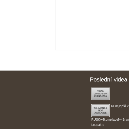
Poslední videa
Ta-nejlepší-v
RUSKA-[kompilace]---Sran
Loupak.c