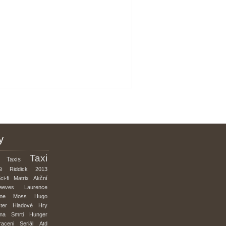
y
Taxi
Taxis
e
Riddick
2013
ci-fi
Matrix
Akční
eeves
Laurence
nne
Moss
Hugo
ter
Hladové
Hry
na
Smrti
Hunger
raceni
Seriál
Atd