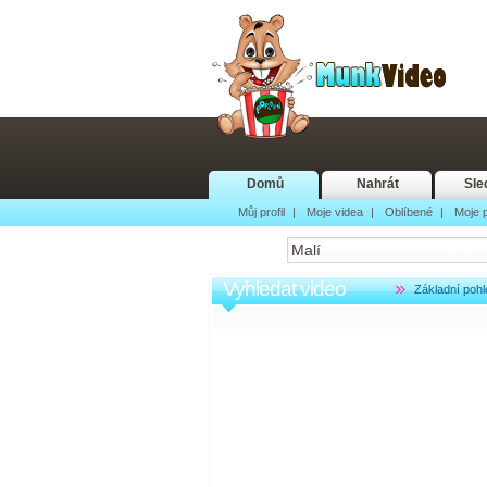
Domů
Nahrát
Sle
Můj profil
|
Moje videa
|
Oblíbené
|
Moje p
Vyhledat video
Základní pohl