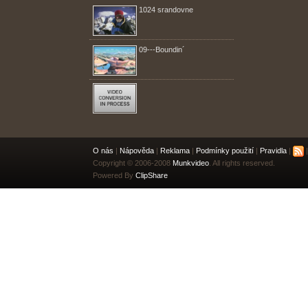
1024 srandovne
09---Boundin´
O nás
|
Nápověda
|
Reklama
|
Podmínky použití
|
Pravidla
|
|
Copyright © 2006-2008
Munkvideo
. All rights reserved.
Powered By
ClipShare