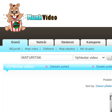
Domů
Nahrát
Sledovat
Kategorie
Můj profil
|
Moje videa
|
Oblíbené
|
Moje playlisty
|
Mé skupiny
Vyhledat video
Základní pohled
Detailní pohl
Podobn
Sort by:
Datum přidá