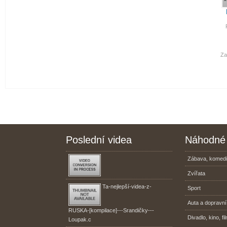
Za
Poslední videa
Náhodné 
Zábava, komed
Zvířata
Ta-nejlepší-videa-z-
Sport
Auta a dopravní
RUSKA-[kompilace]---Srandičky---
Divadlo, kino, fi
Loupak.c