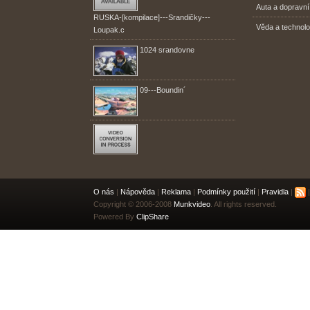
Auta a dopravní
RUSKA-[kompilace]---Srandičky---
Věda a technolo
Loupak.c
1024 srandovne
09---Boundin´
O nás
|
Nápověda
|
Reklama
|
Podmínky použití
|
Pravidla
|
|
Copyright © 2006-2008
Munkvideo
. All rights reserved.
Powered By
ClipShare