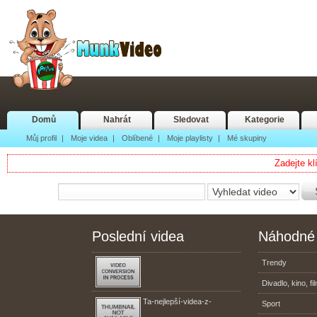
Domů
Nahrát
Sledovat
Kategorie
Můj profil
|
Moje videa
|
Oblíbené
|
Moje playlisty
|
Mé skupiny
Zadejte kl
Poslední videa
Náhodné 
Trendy
Divadlo, kino, fi
Ta-nejlepší-videa-z-
Sport